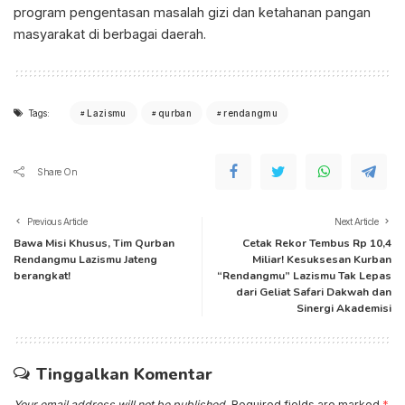
program pengentasan masalah gizi dan ketahanan pangan
masyarakat di berbagai daerah.
Tags:
Lazismu
qurban
rendangmu
Share On
Previous Article
Next Article
Bawa Misi Khusus, Tim Qurban
Cetak Rekor Tembus Rp 10,4
Rendangmu Lazismu Jateng
Miliar! Kesuksesan Kurban
berangkat!
“Rendangmu” Lazismu Tak Lepas
dari Geliat Safari Dakwah dan
Sinergi Akademisi
Tinggalkan Komentar
Your email address will not be published.
Required fields are marked
*