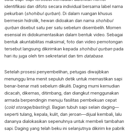
identifikasi dan difoto secara individual bersama label nama
pekurban (
shohibul qurban
). Di dalam ruangan khusus
bermesin hidrolik, hewan didoakan dan nama
shohibul
qurban
disebut satu per satu sebelum disembelih. Momen
esensial ini didokumentasikan dalam bentuk video. Sebagai
bentuk akuntabilitas maksimal, foto dan video pemotongan
tersebut langsung dikirimkan kepada
shohibul qurban
pada
hari itu juga oleh tim sekretariat dan tim
database
.
Setelah prosesi penyembelihan, petugas diwajibkan
menunggu lima menit sepuluh detik untuk memastikan sapi
benar-benar mati sebelum dikuliti. Daging murni kemudian
dicacah, dikemas, ditimbang, dan diangkut menggunakan
armada berpendingin menuju fasilitas pembekuan cepat
(
cold storage/blasting
). Bagian tubuh sapi selain daging—
seperti tulang, kepala, kulit, dan jeroan—dijual kembali, lalu
dananya dialokasikan sepenuhnya untuk membeli tambahan
sapi. Daging yang telah beku ini selanjutnya dikirim ke pabrik