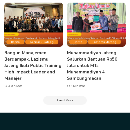
Berita
Lazismu Jateng
Berita
Lazismu Jateng
Bangun Manajemen
Muhammadiyah Jateng
Berdampak, Lazismu
Salurkan Bantuan Rp50
Jateng Ikuti Public Training
Juta untuk MTs
High Impact Leader and
Muhammadiyah 4
Manajer
Sambungmacan
3 Min Read
5 Min Read
Load More