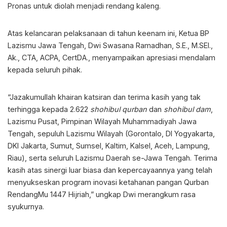
Pronas untuk diolah menjadi rendang kaleng.
Atas kelancaran pelaksanaan di tahun keenam ini, Ketua BP
Lazismu Jawa Tengah, Dwi Swasana Ramadhan, S.E., M.SEI.,
Ak., CTA, ACPA, CertDA., menyampaikan apresiasi mendalam
kepada seluruh pihak.
“Jazakumullah khairan katsiran dan terima kasih yang tak
terhingga kepada 2.622
shohibul qurban
dan
shohibul dam
,
Lazismu Pusat, Pimpinan Wilayah Muhammadiyah Jawa
Tengah, sepuluh Lazismu Wilayah (Gorontalo, DI Yogyakarta,
DKI Jakarta, Sumut, Sumsel, Kaltim, Kalsel, Aceh, Lampung,
Riau), serta seluruh Lazismu Daerah se-Jawa Tengah. Terima
kasih atas sinergi luar biasa dan kepercayaannya yang telah
menyukseskan program inovasi ketahanan pangan Qurban
RendangMu 1447 Hijriah,” ungkap Dwi merangkum rasa
syukurnya.