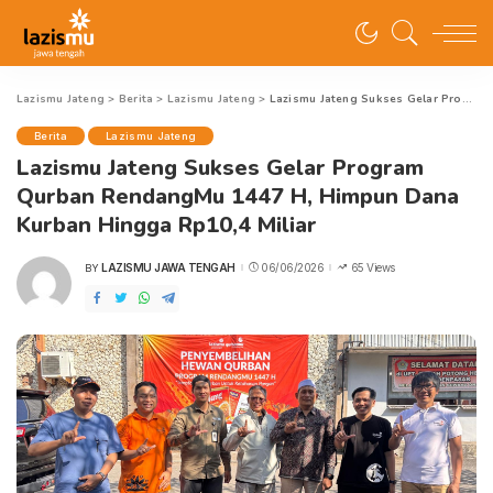
Lazismu Jateng
>
Berita
>
Lazismu Jateng
>
Lazismu Jateng Sukses Gelar Program Qurban RendangMu 1447 H, Himpun Dana Kurban Hingga Rp10,4 Miliar
Berita
Lazismu Jateng
Lazismu Jateng Sukses Gelar Program
Qurban RendangMu 1447 H, Himpun Dana
Kurban Hingga Rp10,4 Miliar
LAZISMU JAWA TENGAH
06/06/2026
65 Views
BY
POSTED
BY