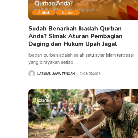
Artikel
Kurban
Sudah Benarkah Ibadah Qurban
Anda? Simak Aturan Pembagian
Daging dan Hukum Upah Jagal
Ibadah qurban adalah salah satu syiar Islam terbesar
yang dirayakan setiap
...
LAZISMU JAWA TENGAH
08/05/2026
POSTED
BY