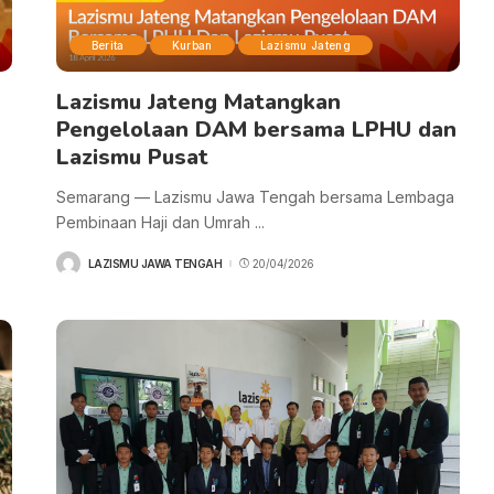
Berita
Kurban
Lazismu Jateng
Lazismu Jateng Matangkan
Pengelolaan DAM bersama LPHU dan
Lazismu Pusat
Semarang — Lazismu Jawa Tengah bersama Lembaga
Pembinaan Haji dan Umrah
...
LAZISMU JAWA TENGAH
20/04/2026
POSTED
BY