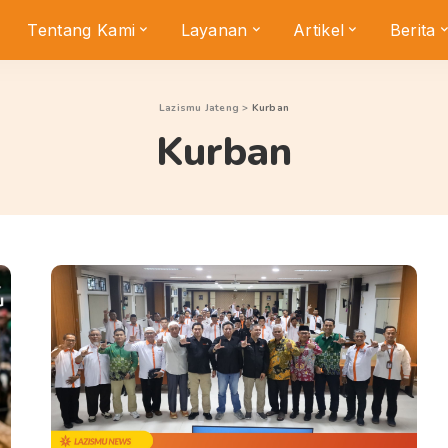
Tentang Kami
Layanan
Artikel
Berita
Lazismu Jateng
>
Kurban
Kurban