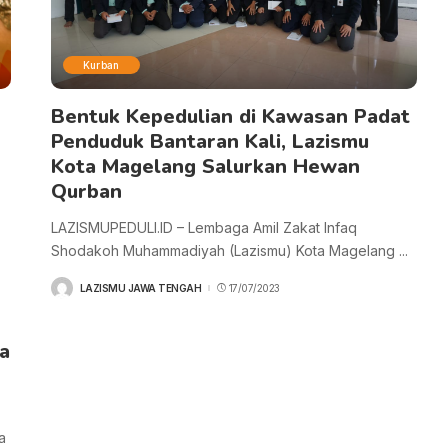
Kurban
Bentuk Kepedulian di Kawasan Padat
Penduduk Bantaran Kali, Lazismu
Kota Magelang Salurkan Hewan
Qurban
LAZISMUPEDULI.ID – Lembaga Amil Zakat Infaq
Shodakoh Muhammadiyah (Lazismu) Kota Magelang
...
LAZISMU JAWA TENGAH
17/07/2023
POSTED
BY
a
a