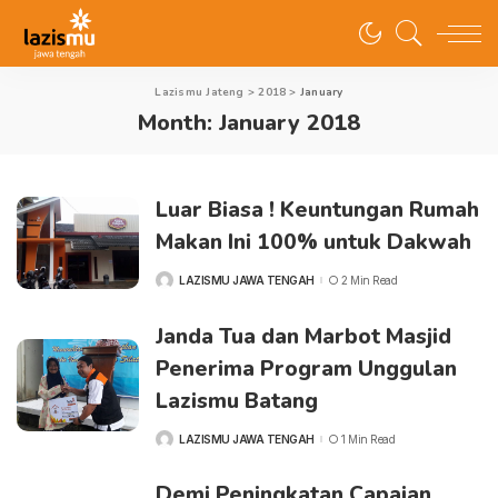
Lazismu Jateng
>
2018
>
January
Month:
January 2018
Luar Biasa ! Keuntungan Rumah
Makan Ini 100% untuk Dakwah
LAZISMU JAWA TENGAH
2 Min Read
POSTED
BY
Janda Tua dan Marbot Masjid
Penerima Program Unggulan
Lazismu Batang
LAZISMU JAWA TENGAH
1 Min Read
POSTED
BY
Demi Peningkatan Capaian