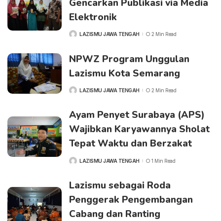
Gencarkan Publikasi via Media
Elektronik
LAZISMU JAWA TENGAH
2 Min Read
POSTED
BY
NPWZ Program Unggulan
Lazismu Kota Semarang
LAZISMU JAWA TENGAH
2 Min Read
POSTED
BY
Ayam Penyet Surabaya (APS)
Wajibkan Karyawannya Sholat
Tepat Waktu dan Berzakat
LAZISMU JAWA TENGAH
1 Min Read
POSTED
BY
Lazismu sebagai Roda
Penggerak Pengembangan
Cabang dan Ranting