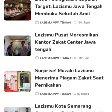
Target, Lazismu Jawa Tengah
Membuka Sekolah Amil
LAZISMU JAWA TENGAH
4 Min Read
POSTED
BY
Lazismu Pusat Meresmikan
Kantor Zakat Center Jawa
tengah
LAZISMU JAWA TENGAH
3 Min Read
POSTED
BY
Surprise! Muzaki Lazismu
Menerima Piagam Zakat Saat
Pernikahan
LAZISMU JAWA TENGAH
1 Min Read
POSTED
BY
Lazismu Kota Semarang