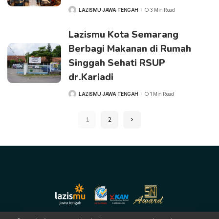
LAZISMU JAWA TENGAH
3 Min Read
POSTED
BY
Lazismu Kota Semarang
Berbagi Makanan di Rumah
Singgah Sehati RSUP
dr.Kariadi
LAZISMU JAWA TENGAH
1 Min Read
POSTED
BY
1
2