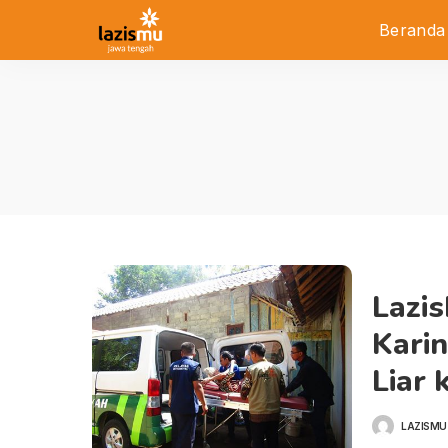
Beranda
Lazi
Kari
Liar
LAZISMU
POSTED
BY