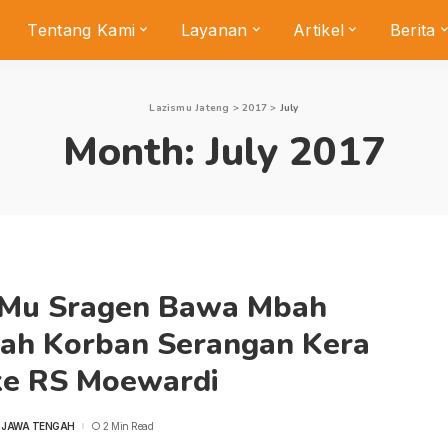
Tentang Kami
Layanan
Artikel
Berita
Lazismu Jateng
>
2017
>
July
Month:
July 2017
sMu Sragen Bawa Mbah
nah Korban Serangan Kera
 ke RS Moewardi
 JAWA TENGAH
2 Min Read