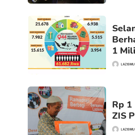
Sela
Berh
1 Mil
LAZISMU
POSTED
BY
Rp 1 
ZIS 
LAZISMU
POSTED
BY