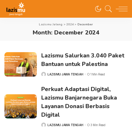
Lazismu Jateng
>
2024
>
December
Month:
December 2024
Lazismu Salurkan 3.040 Paket
Bantuan untuk Palestina
LAZISMU JAWA TENGAH
1 Min Read
POSTED
BY
Perkuat Adaptasi Digital,
Lazismu Banjarnegara Buka
Layanan Donasi Berbasis
Digital
LAZISMU JAWA TENGAH
3 Min Read
POSTED
BY