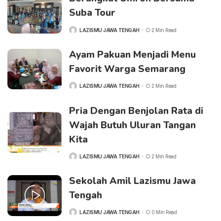
Suba Tour
LAZISMU JAWA TENGAH
2 Min Read
POSTED
BY
Ayam Pakuan Menjadi Menu
Favorit Warga Semarang
LAZISMU JAWA TENGAH
2 Min Read
POSTED
BY
Pria Dengan Benjolan Rata di
Wajah Butuh Uluran Tangan
Kita
LAZISMU JAWA TENGAH
2 Min Read
POSTED
BY
Sekolah Amil Lazismu Jawa
Tengah
LAZISMU JAWA TENGAH
0 Min Read
POSTED
BY