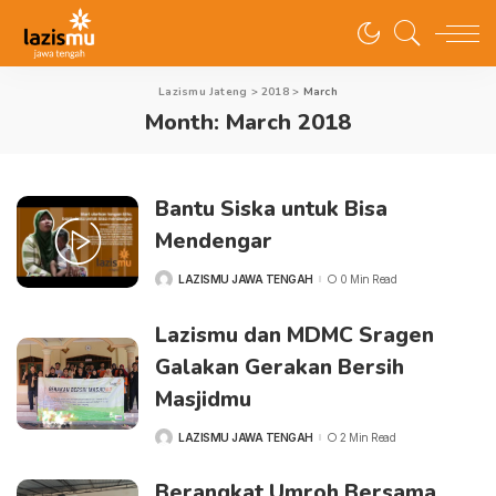
Lazismu Jateng
>
2018
>
March
Month:
March 2018
Bantu Siska untuk Bisa
Mendengar
LAZISMU JAWA TENGAH
0 Min Read
POSTED
BY
Lazismu dan MDMC Sragen
Galakan Gerakan Bersih
Masjidmu
LAZISMU JAWA TENGAH
2 Min Read
POSTED
BY
Berangkat Umroh Bersama