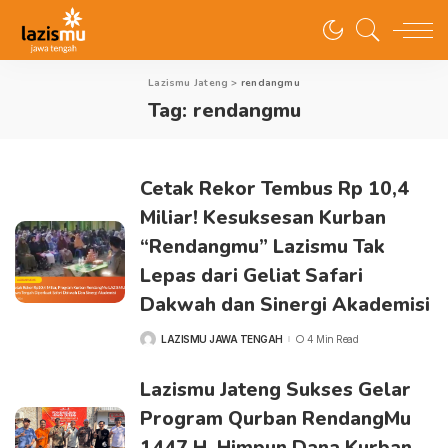
Lazismu Jateng
>
rendangmu
Tag:
rendangmu
Cetak Rekor Tembus Rp 10,4
Miliar! Kesuksesan Kurban
“Rendangmu” Lazismu Tak
Lepas dari Geliat Safari
Dakwah dan Sinergi Akademisi
LAZISMU JAWA TENGAH
4 Min Read
Lazismu Jateng Sukses Gelar
Program Qurban RendangMu
1447 H, Himpun Dana Kurban