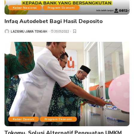
Kabar Nasional
Program Ekonomi
Infaq Autodebet Bagi Hasil Deposito
LAZISMU JAWA TENGAH
31/01/2022
POSTED
BY
Kabar Daerah
Program Ekonomi
Tokomu, Solusi Alternatif Penguatan UMKM