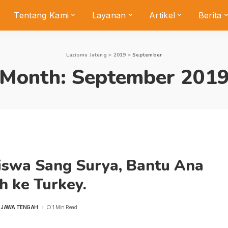
Tentang Kami
Layanan
Artikel
Berita
Lazismu Jateng
>
2019
>
September
Month:
September 201
iswa Sang Surya, Bantu Ana
h ke Turkey.
 JAWA TENGAH
1 Min Read