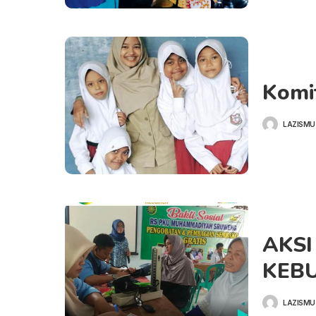
Komi
LAZISMU
POSTED
BY
AKSI
KEB
LAZISMU
POSTED
BY