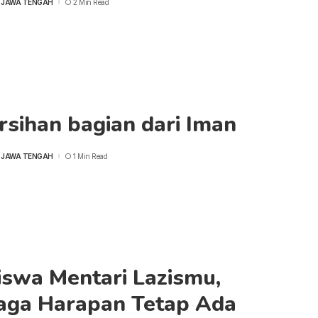
 JAWA TENGAH
2 Min Read
sihan bagian dari Iman
 JAWA TENGAH
1 Min Read
iswa Mentari Lazismu,
aga Harapan Tetap Ada