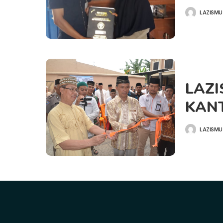
LAZISMU
POSTED
BY
LAZ
KAN
LAZISMU
POSTED
BY