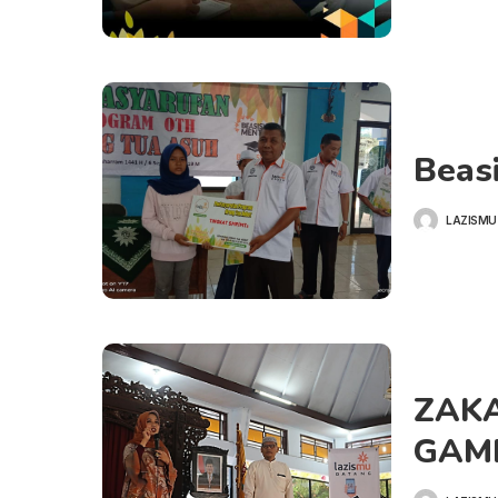
Beas
LAZISMU
POSTED
BY
ZAKA
GAM