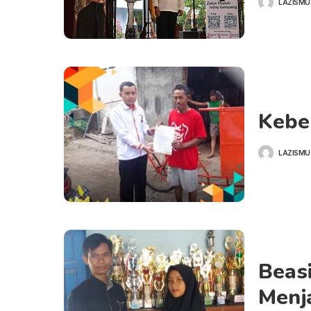
LAZISMU
POSTED
BY
Keber
LAZISMU
POSTED
BY
Beas
Menj