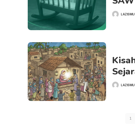
SAW 
LAZISMU
POSTED
BY
Kisa
Sejar
LAZISMU
POSTED
BY
1