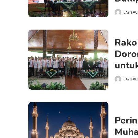
LAZISMU
POSTED
BY
Rako
Doro
untu
LAZISMU
POSTED
BY
Peri
Muha