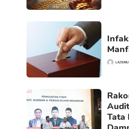
Infak
Manf
LAZISMU
POSTED
BY
Rakor
Audit
Tata
Damp