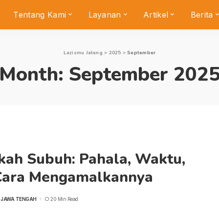
Tentang Kami
Layanan
Artikel
Berita
Lazismu Jateng
>
2025
>
September
Month:
September 202
kah Subuh: Pahala, Waktu,
Cara Mengamalkannya
 JAWA TENGAH
20 Min Read