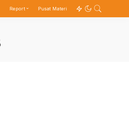
Report
Pusat Materi
5