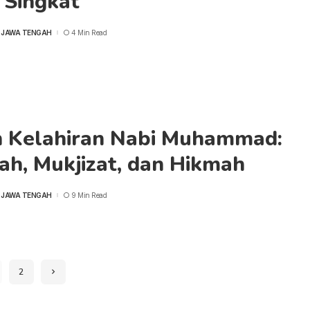
Singkat
 JAWA TENGAH
4 Min Read
h Kelahiran Nabi Muhammad:
ah, Mukjizat, dan Hikmah
 JAWA TENGAH
9 Min Read
2