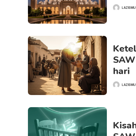
LAZISMU
POSTED
BY
Kete
SAW 
hari
LAZISMU
POSTED
BY
Kisa