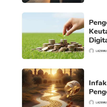
Peng
Keuta
Digit
LAZISMU
POSTED
BY
Infa
Penge
LAZISMU
POSTED
BY