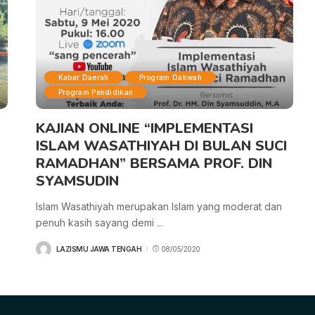
Kabar Daerah
Program Dakwah
Program Pendidikan
KAJIAN ONLINE “IMPLEMENTASI
ISLAM WASATHIYAH DI BULAN SUCI
RAMADHAN” BERSAMA PROF. DIN
SYAMSUDIN
Islam Wasathiyah merupakan Islam yang moderat dan
penuh kasih sayang demi
...
LAZISMU JAWA TENGAH
08/05/2020
POSTED
BY