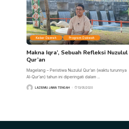
Kabar Daerah
Program Dakwah
Makna Iqra’, Sebuah Refleksi Nuzulul
Qur’an
Magelang – Peristiwa Nuzulul Qur’an (waktu turunnya
Al-Qur’an) tahun ini diperingati dalam
...
LAZISMU JAWA TENGAH
13/05/2020
POSTED
BY