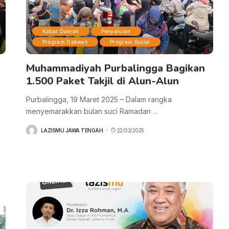
Kabar Daerah
Penyaluran
Program Dakwah
Program Sosial
Muhammadiyah Purbalingga Bagikan
1.500 Paket Takjil di Alun-Alun
Purbalingga, 19 Maret 2025 – Dalam rangka
menyemarakkan bulan suci Ramadan
...
LAZISMU JAWA TENGAH
22/03/2025
POSTED
BY