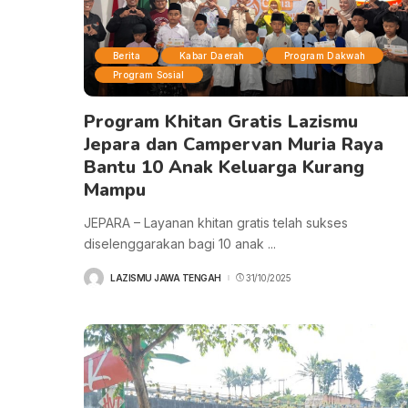
Berita
Kabar Daerah
Program Dakwah
Program Sosial
Program Khitan Gratis Lazismu
Jepara dan Campervan Muria Raya
Bantu 10 Anak Keluarga Kurang
Mampu
JEPARA – Layanan khitan gratis telah sukses
diselenggarakan bagi 10 anak
...
LAZISMU JAWA TENGAH
31/10/2025
POSTED
BY