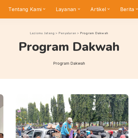
Tentang Kami
Layanan
Artikel
Berita
Lazismu Jateng
>
Penyaluran
>
Program Dakwah
Program Dakwah
Program Dakwah