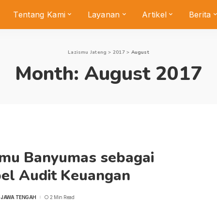
Tentang Kami
Layanan
Artikel
Berita
Lazismu Jateng
>
2017
>
August
Month:
August 2017
smu Banyumas sebagai
el Audit Keuangan
 JAWA TENGAH
2 Min Read