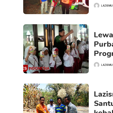
LAZISMU
POSTED
BY
Lewa
Purba
Progr
LAZISMU
POSTED
BY
Lazi
Sant
keba