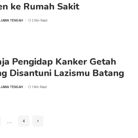
en ke Rumah Sakit
 JAWA TENGAH
2 Min Read
ja Pengidap Kanker Getah
ng Disantuni Lazismu Batang
 JAWA TENGAH
1 Min Read
…
4