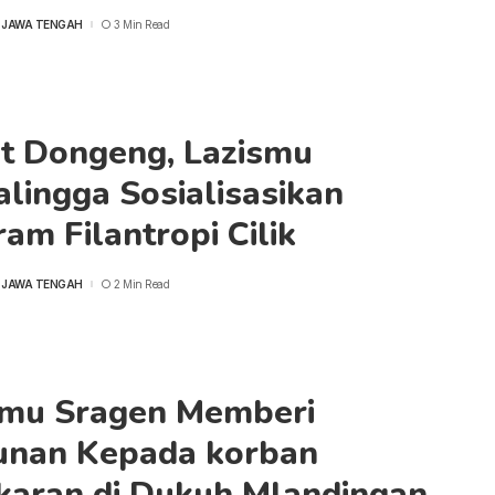
 JAWA TENGAH
3 Min Read
t Dongeng, Lazismu
lingga Sosialisasikan
am Filantropi Cilik
 JAWA TENGAH
2 Min Read
smu Sragen Memberi
unan Kepada korban
karan di Dukuh Mlandingan