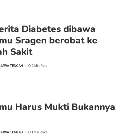
erita Diabetes dibawa
smu Sragen berobat ke
h Sakit
 JAWA TENGAH
2 Min Read
smu Harus Mukti Bukannya
 JAWA TENGAH
1 Min Read