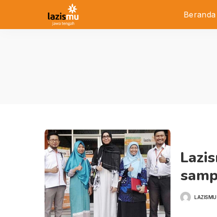
Beranda
Lazi
samp
LAZISMU
POSTED
BY