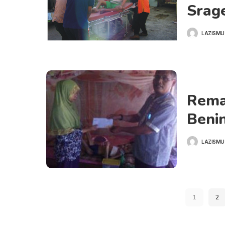
Srag
LAZISMU
POSTED
BY
Rema
Beni
LAZISMU
POSTED
BY
1
2