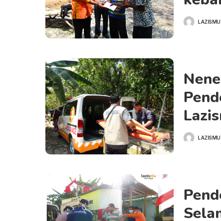
LAZISMU
POSTED
BY
Nene
Pend
Lazi
LAZISMU
POSTED
BY
Pend
Sela