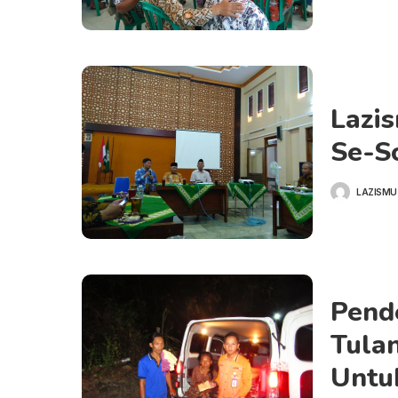
Lazi
Se-S
LAZISMU
POSTED
BY
Pend
Tula
Untu