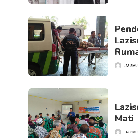
Pend
Lazi
Ruma
LAZISMU
POSTED
BY
Lazi
Mati
LAZISMU
POSTED
BY