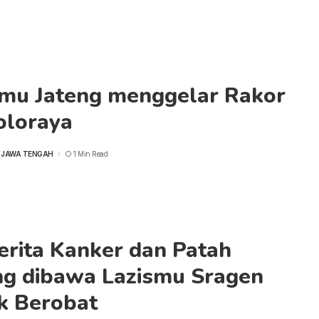
smu Jateng menggelar Rakor
oloraya
 JAWA TENGAH
1 Min Read
erita Kanker dan Patah
ng dibawa Lazismu Sragen
k Berobat