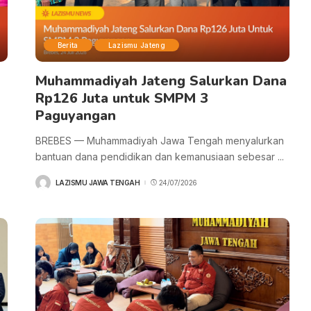
Berita
Lazismu Jateng
Muhammadiyah Jateng Salurkan Dana
Rp126 Juta untuk SMPM 3
Paguyangan
BREBES — Muhammadiyah Jawa Tengah menyalurkan
bantuan dana pendidikan dan kemanusiaan sebesar
...
LAZISMU JAWA TENGAH
24/07/2026
POSTED
BY