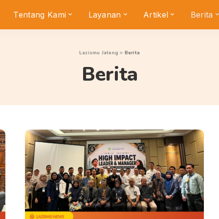
Tentang Kami
Layanan
Artikel
Berita
Lazismu Jateng
>
Berita
Berita