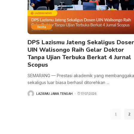
Berita
DPS Lazismu Jateng Sekaligus Dose
UIN Walisongo Raih Gelar Doktor
Tanpa Ujian Terbuka Berkat 4 Jurnal
Scopus
SEMARANG — Prestasi akademik yang membanggak
sekaligus luar biasa berhasil ditorehkan
...
LAZISMU JAWA TENGAH
17/07/2026
POSTED
BY
1
2