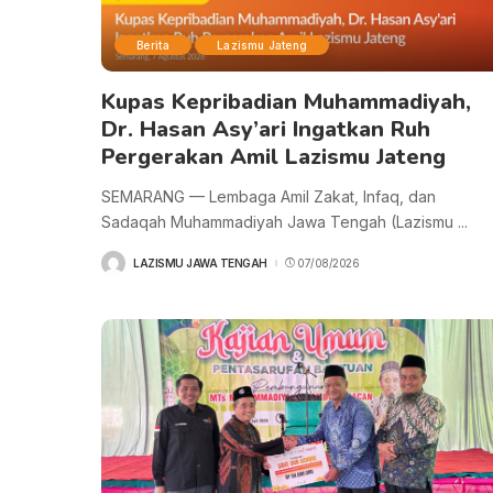
Berita
Lazismu Jateng
Kupas Kepribadian Muhammadiyah,
Dr. Hasan Asy’ari Ingatkan Ruh
Pergerakan Amil Lazismu Jateng
SEMARANG — Lembaga Amil Zakat, Infaq, dan
Sadaqah Muhammadiyah Jawa Tengah (Lazismu
...
LAZISMU JAWA TENGAH
07/08/2026
POSTED
BY