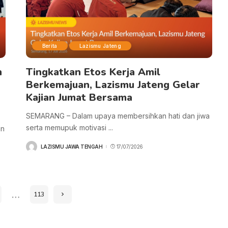
Berita
Lazismu Jateng
n
Tingkatkan Etos Kerja Amil
Berkemajuan, Lazismu Jateng Gelar
Kajian Jumat Bersama
SEMARANG – Dalam upaya membersihkan hati dan jiwa
serta memupuk motivasi
...
an
LAZISMU JAWA TENGAH
17/07/2026
POSTED
BY
…
113