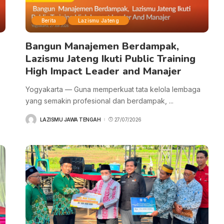
Berita
Lazismu Jateng
Bangun Manajemen Berdampak,
Lazismu Jateng Ikuti Public Training
High Impact Leader and Manajer
Yogyakarta — Guna memperkuat tata kelola lembaga
yang semakin profesional dan berdampak,
...
LAZISMU JAWA TENGAH
27/07/2026
POSTED
BY