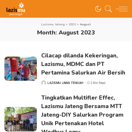
Lazismu Jateng
>
2023
>
August
Month:
August 2023
Cilacap dilanda Kekeringan,
Lazismu, MDMC dan PT
Pertamina Salurkan Air Bersih
LAZISMU JAWA TENGAH
3 Min Read
POSTED
BY
Tingkatkan Multifler Effec,
Lazismu Jateng Bersama MTT
Jateng-DIY Salurkan Program
Unik Pertenakan Hotel
Wedhus Lemu