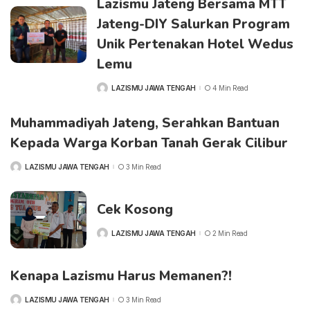
Lazismu Jateng Bersama MTT
Jateng-DIY Salurkan Program
Unik Pertenakan Hotel Wedus
Lemu
LAZISMU JAWA TENGAH
4 Min Read
POSTED
BY
Muhammadiyah Jateng, Serahkan Bantuan
Kepada Warga Korban Tanah Gerak Cilibur
LAZISMU JAWA TENGAH
3 Min Read
POSTED
BY
Cek Kosong
LAZISMU JAWA TENGAH
2 Min Read
POSTED
BY
Kenapa Lazismu Harus Memanen?!
LAZISMU JAWA TENGAH
3 Min Read
POSTED
BY