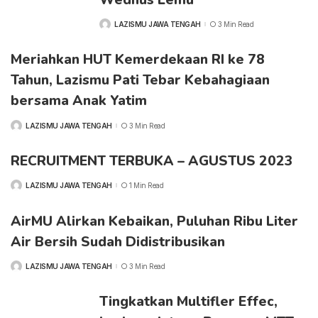
LAZISMU JAWA TENGAH
3 Min Read
POSTED
BY
Meriahkan HUT Kemerdekaan RI ke 78
Tahun, Lazismu Pati Tebar Kebahagiaan
bersama Anak Yatim
LAZISMU JAWA TENGAH
3 Min Read
POSTED
BY
RECRUITMENT TERBUKA – AGUSTUS 2023
LAZISMU JAWA TENGAH
1 Min Read
POSTED
BY
AirMU Alirkan Kebaikan, Puluhan Ribu Liter
Air Bersih Sudah Didistribusikan
LAZISMU JAWA TENGAH
3 Min Read
POSTED
BY
Tingkatkan Multifler Effec,