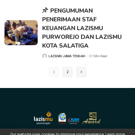
PENGUMUMAN
PENERIMAAN STAF
KEUANGAN LAZISMU
PURWOREJO DAN LAZISMU
KOTA SALATIGA
LAZISMU JAWA TENGAH
1 Min Read
POSTED
BY
1
2
Our website uses cookies to improve your experience. Learn more