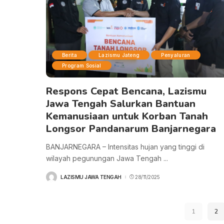
Berita
Lazismu Jateng
Penyaluran
Program Sosial
Respons Cepat Bencana, Lazismu
Jawa Tengah Salurkan Bantuan
Kemanusiaan untuk Korban Tanah
Longsor Pandanarum Banjarnegara
BANJARNEGARA – Intensitas hujan yang tinggi di
wilayah pegunungan Jawa Tengah
...
LAZISMU JAWA TENGAH
28/11/2025
POSTED
BY
1
2