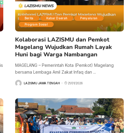
Berita
Kabar Daerah
Penyaluran
Program Sosial
Kolaborasi LAZISMU dan Pemkot
Magelang Wujudkan Rumah Layak
Huni bagi Warga Nambangan
is
MAGELANG – Pemerintah Kota (Pemkot) Magelang
bersama Lembaga Amil Zakat Infaq dan
...
LAZISMU JAWA TENGAH
21/01/2026
POSTED
BY