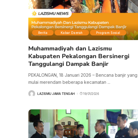
Berita
Kabar Daerah
Program Sosial
Muhammadiyah dan Lazismu
Kabupaten Pekalongan Bersinergi
Tanggulangi Dampak Banjir
PEKALONGAN, 18 Januari 2026 – Bencana banjir yang
mulai merendam beberapa kecamatan
...
LAZISMU JAWA TENGAH
19/01/2026
POSTED
BY