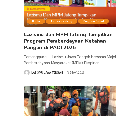
Berita
Lazismu Jateng
Program Sosial
Lazismu dan MPM Jateng Tampilkan
Program Pemberdayaan Ketahan
Pangan di PADI 2026
Temanggung — Lazismu Jawa Tengah bersama Majel
Pemberdayaan Masyarakat (MPM) Pimpinan
...
LAZISMU JAWA TENGAH
24/04/2026
POSTED
BY