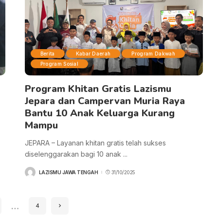
Berita
Kabar Daerah
Program Dakwah
Program Sosial
Program Khitan Gratis Lazismu
Jepara dan Campervan Muria Raya
Bantu 10 Anak Keluarga Kurang
Mampu
JEPARA – Layanan khitan gratis telah sukses
diselenggarakan bagi 10 anak
...
LAZISMU JAWA TENGAH
31/10/2025
POSTED
BY
…
4