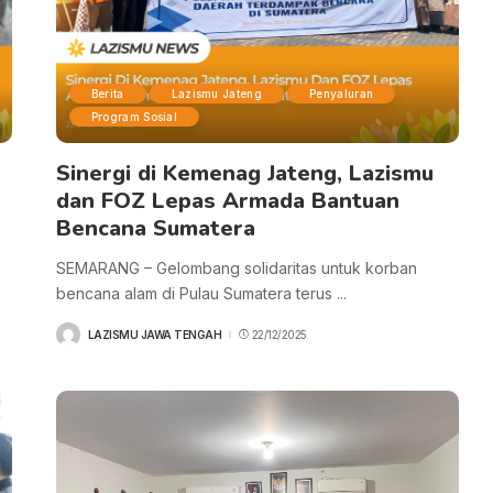
Berita
Lazismu Jateng
Penyaluran
Program Sosial
Sinergi di Kemenag Jateng, Lazismu
dan FOZ Lepas Armada Bantuan
Bencana Sumatera
SEMARANG – Gelombang solidaritas untuk korban
bencana alam di Pulau Sumatera terus
...
LAZISMU JAWA TENGAH
22/12/2025
POSTED
BY