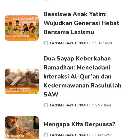
BY
Beasiswa Anak Yatim:
Wujudkan Generasi Hebat
Bersama Lazismu
LAZISMU JAWA TENGAH
13 Min Read
POSTED
BY
Dua Sayap Keberkahan
Ramadhan: Meneladani
Interaksi Al-Qur’an dan
Kedermawanan Rasulullah
SAW
LAZISMU JAWA TENGAH
5 Min Read
POSTED
BY
Mengapa Kita Berpuasa?
LAZISMU JAWA TENGAH
6 Min Read
POSTED