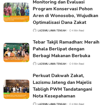
Monitoring dan Evaluasi
Program Konservasi Pohon
Aren di Wonosobo, Wujudkan
Optimalisasi Dana Zakat
LAZISMU JAWA TENGAH
4 Min Read
POSTED
BY
Tebar Takjil Ramadhan: Meraih
Pahala Berlipat dengan
Berbagi Makanan Berbuka
LAZISMU JAWA TENGAH
9 Min Read
POSTED
BY
Perkuat Dakwah Zakat,
Lazismu Jateng dan Majelis
Tabligh PWM Tandatangani
Nota Kesepahaman
LAZISMU JAWA TENGAH
4 Min Read
POSTED