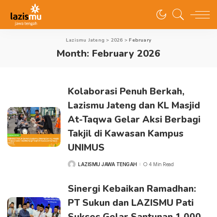
Lazismu Jateng
>
2026
>
February
Month:
February 2026
Kolaborasi Penuh Berkah,
Lazismu Jateng dan KL Masjid
At-Taqwa Gelar Aksi Berbagi
Takjil di Kawasan Kampus
UNIMUS
LAZISMU JAWA TENGAH
4 Min Read
POSTED
BY
Sinergi Kebaikan Ramadhan:
PT Sukun dan LAZISMU Pati
Sukses Gelar Santunan 1.000