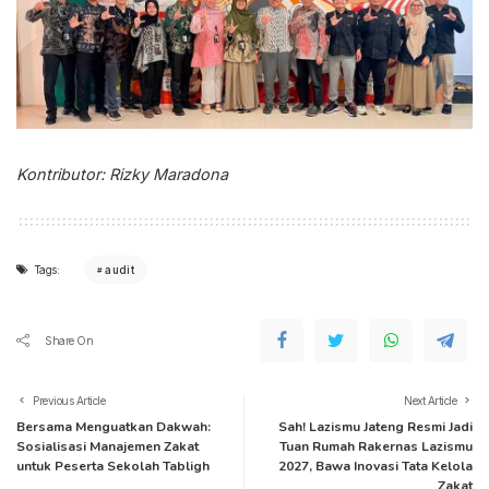
Kontributor: Rizky Maradona
Tags:
audit
Share On
Previous Article
Next Article
Bersama Menguatkan Dakwah:
Sah! Lazismu Jateng Resmi Jadi
Sosialisasi Manajemen Zakat
Tuan Rumah Rakernas Lazismu
untuk Peserta Sekolah Tabligh
2027, Bawa Inovasi Tata Kelola
Zakat