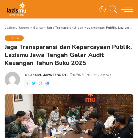
Lazismu Jateng
>
Berita
>
Jaga Transparansi dan Kepercayaan Publik, Lazismu Jawa Tengah Gelar Audit Keuangan Tahun Buku 2025
Berita
Jaga Transparansi dan Kepercayaan Publik,
Lazismu Jawa Tengah Gelar Audit
Keuangan Tahun Buku 2025
LAZISMU JAWA TENGAH
07/07/2026
213 Views
BY
POSTED
BY