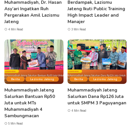
Muhammadiyah, Dr. Hasan
Berdampak, Lazismu
Asy’ari Ingatkan Ruh
Jateng Ikuti Public Training
Pergerakan Amil Lazismu
High Impact Leader and
Jateng
Manajer
4 Min Read
3 Min Read
Berita
Lazismu Jateng
Berita
Lazismu Jateng
Muhammadiyah Jateng
Muhammadiyah Jateng
Salurkan Bantuan Rp50
Salurkan Dana Rp126 Juta
Juta untuk MTs
untuk SMPM 3 Paguyangan
Muhammadiyah 4
4 Min Read
Sambungmacan
5 Min Read