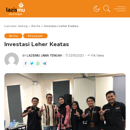
Lazismu Jateng
>
Berita
>
Investasi Leher Keatas
Berita
Khazanah
Investasi Leher Keatas
LAZISMU JAWA TENGAH
23/10/2023
4.1k Views
BY
POSTED
BY