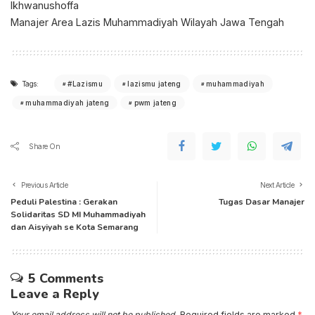
Ikhwanushoffa
Manajer Area Lazis Muhammadiyah Wilayah Jawa Tengah
Tags:
#Lazismu
lazismu jateng
muhammadiyah
muhammadiyah jateng
pwm jateng
Share On
Previous Article
Next Article
Peduli Palestina : Gerakan
Tugas Dasar Manajer
Solidaritas SD MI Muhammadiyah
dan Aisyiyah se Kota Semarang
5 Comments
Leave a Reply
Your email address will not be published.
Required fields are marked
*