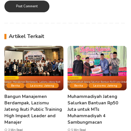
Artikel Terkait
Berita
Lazismu Jateng
Berita
Lazismu Jateng
Bangun Manajemen
Muhammadiyah Jateng
Berdampak, Lazismu
Salurkan Bantuan Rp50
Jateng Ikuti Public Training
Juta untuk MTs
High Impact Leader and
Muhammadiyah 4
Manajer
Sambungmacan
3 Min Read
5 Min Read