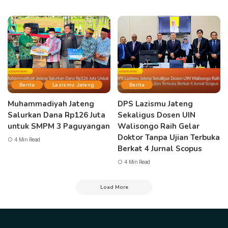
Berita
Lazismu Jateng
Berita
Muhammadiyah Jateng
DPS Lazismu Jateng
Salurkan Dana Rp126 Juta
Sekaligus Dosen UIN
untuk SMPM 3 Paguyangan
Walisongo Raih Gelar
Doktor Tanpa Ujian Terbuka
4 Min Read
Berkat 4 Jurnal Scopus
4 Min Read
Load More