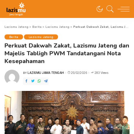
Lazismu Jateng
>
Berita
>
Lazismu Jateng
>
Perkuat Dakwah Zakat, Lazismu Jateng dan Majelis Tabligh PWM Tandatangani Nota Kesepahaman
Berita
Lazismu Jateng
Perkuat Dakwah Zakat, Lazismu Jateng dan
Majelis Tabligh PWM Tandatangani Nota
Kesepahaman
LAZISMU JAWA TENGAH
25/02/2026
283 Views
BY
POSTED
BY