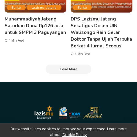
Berita
Lazismu Jateng
Berita
Muhammadiyah Jateng
DPS Lazismu Jateng
Salurkan Dana Rp126 Juta
Sekaligus Dosen UIN
untuk SMPM 3 Paguyangan
Walisongo Raih Gelar
Doktor Tanpa Ujian Terbuka
4 Min Read
Berkat 4 Jurnal Scopus
4 Min Read
Load More
Our website uses cookies to improve your experience. Learn more
about:
Cookie Policy