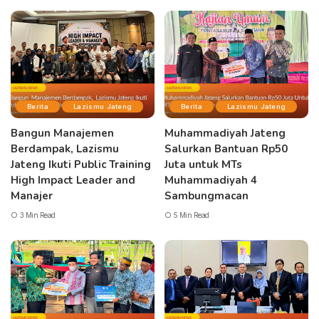
Berita
Lazismu Jateng
Berita
Lazismu Jateng
Bangun Manajemen
Muhammadiyah Jateng
Berdampak, Lazismu
Salurkan Bantuan Rp50
Jateng Ikuti Public Training
Juta untuk MTs
High Impact Leader and
Muhammadiyah 4
Manajer
Sambungmacan
3 Min Read
5 Min Read