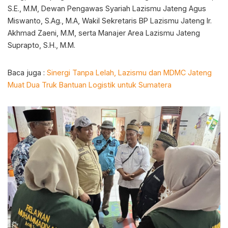
S.E., M.M, Dewan Pengawas Syariah Lazismu Jateng Agus
Miswanto, S.Ag., M.A, Wakil Sekretaris BP Lazismu Jateng Ir.
Akhmad Zaeni, M.M, serta Manajer Area Lazismu Jateng
Suprapto, S.H., M.M.
Baca juga :
Sinergi Tanpa Lelah, Lazismu dan MDMC Jateng
Muat Dua Truk Bantuan Logistik untuk Sumatera