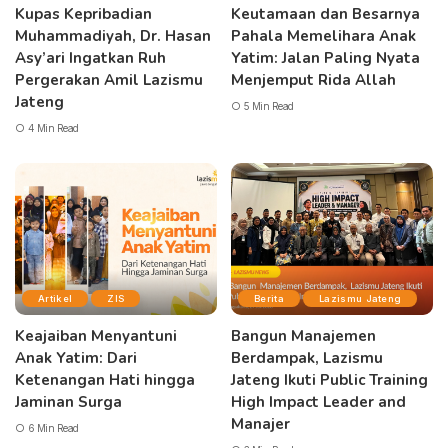
Kupas Kepribadian
Keutamaan dan Besarnya
Muhammadiyah, Dr. Hasan
Pahala Memelihara Anak
Asy’ari Ingatkan Ruh
Yatim: Jalan Paling Nyata
Pergerakan Amil Lazismu
Menjemput Rida Allah
Jateng
5 Min Read
4 Min Read
Artikel
ZIS
Berita
Lazismu Jateng
Keajaiban Menyantuni
Bangun Manajemen
Anak Yatim: Dari
Berdampak, Lazismu
Ketenangan Hati hingga
Jateng Ikuti Public Training
Jaminan Surga
High Impact Leader and
Manajer
6 Min Read