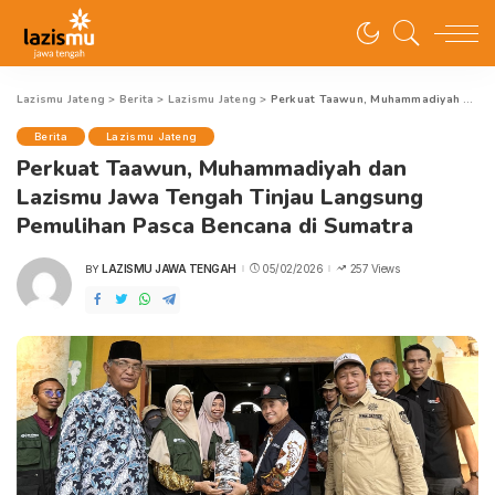
Lazismu Jateng
>
Berita
>
Lazismu Jateng
>
Perkuat Taawun, Muhammadiyah dan Lazismu Jawa Tengah Tinjau Langsung Pemulihan Pasca Bencana di Sumatra
Berita
Lazismu Jateng
Perkuat Taawun, Muhammadiyah dan
Lazismu Jawa Tengah Tinjau Langsung
Pemulihan Pasca Bencana di Sumatra
LAZISMU JAWA TENGAH
05/02/2026
257 Views
BY
POSTED
BY