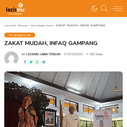
Lazismu Jateng
>
Uncategorized
>
ZAKAT MUDAH, INFAQ GAMPANG
Uncategorized
ZAKAT MUDAH, INFAQ GAMPANG
LAZISMU JAWA TENGAH
07/09/2019
992 Views
BY
POSTED
BY