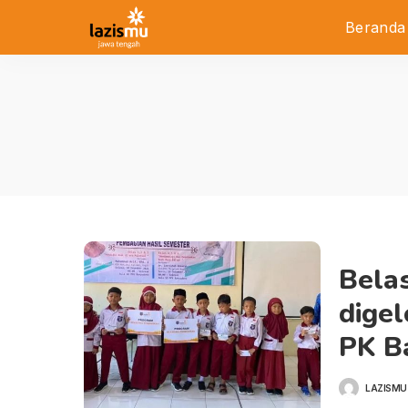
Beranda
Bela
dige
PK B
LAZISMU