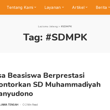
Tentang Kami
Layanan
Artikel
Berita
Lazismu Jateng
>
#SDMPK
Tag:
#SDMPK
sa Beasiswa Berprestasi
lontorkan SD Muhammadiyah
anyudono
 JAWA TENGAH
2 Min Read