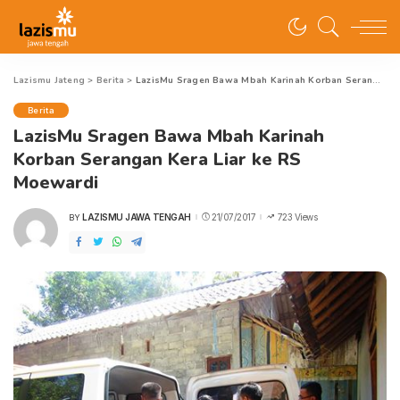
Lazismu Jateng
>
Berita
>
LazisMu Sragen Bawa Mbah Karinah Korban Serangan Kera Liar ke RS Moewardi
Berita
LazisMu Sragen Bawa Mbah Karinah
Korban Serangan Kera Liar ke RS
Moewardi
LAZISMU JAWA TENGAH
21/07/2017
723 Views
BY
POSTED
BY