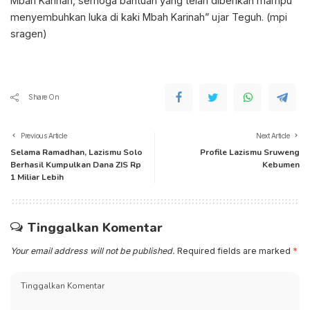
Mbah Karinah, semoga bantuan yang telah diberikan mampu
menyembuhkan luka di kaki Mbah Karinah” ujar Teguh. (mpi
sragen)
Share On
Previous Article
Next Article
Selama Ramadhan, Lazismu Solo
Profile Lazismu Sruweng
Berhasil Kumpulkan Dana ZIS Rp
Kebumen
1 Miliar Lebih
Tinggalkan Komentar
Your email address will not be published.
Required fields are marked
*