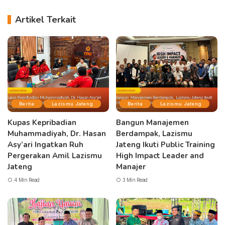
Artikel Terkait
Berita
Lazismu Jateng
Berita
Lazismu Jateng
Kupas Kepribadian
Bangun Manajemen
Muhammadiyah, Dr. Hasan
Berdampak, Lazismu
Asy’ari Ingatkan Ruh
Jateng Ikuti Public Training
Pergerakan Amil Lazismu
High Impact Leader and
Jateng
Manajer
4 Min Read
3 Min Read