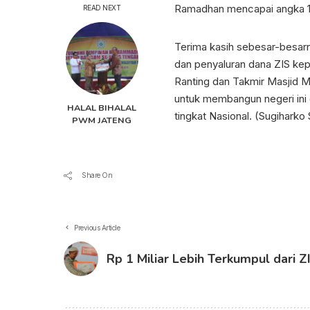
Ramadhan mencapai angka 15.0
READ NEXT
Terima kasih sebesar-besar
dan penyaluran dana ZIS ke
Ranting dan Takmir Masjid 
untuk membangun negeri ini
HALAL BIHALAL
tingkat Nasional. (Sugihark
PWM JATENG
Share On
Previous Article
Rp 1 Miliar Lebih Terkumpul dari Z