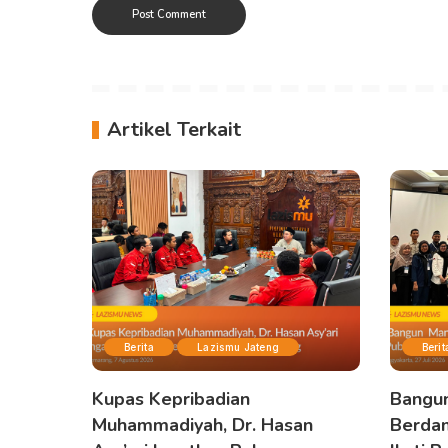
Artikel Terkait
Berita
Lazismu Jateng
Berit
Kupas Kepribadian
Bangu
Muhammadiyah, Dr. Hasan
Berdam