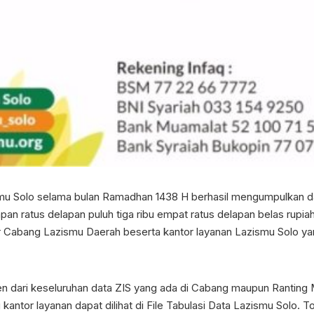
smu Solo selama bulan Ramadhan 1438 H berhasil mengumpulkan dana
lapan ratus delapan puluh tiga ribu empat ratus delapan belas rupi
r Cabang Lazismu Daerah beserta kantor layanan Lazismu Solo y
en dari keseluruhan data ZIS yang ada di Cabang maupun Ranting
antor layanan dapat dilihat di File Tabulasi Data Lazismu Solo. 