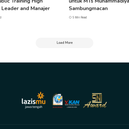
ublic Training High
untuk MTs Muhammadiya
 Leader and Manajer
Sambungmacan
d
5 Min Read
Load More