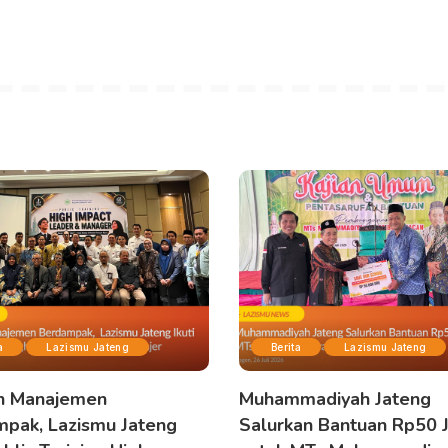
a
Lazismu Jateng
Berita
Lazismu Jateng
n Manajemen
Muhammadiyah Jateng
pak, Lazismu Jateng
Salurkan Bantuan Rp50 