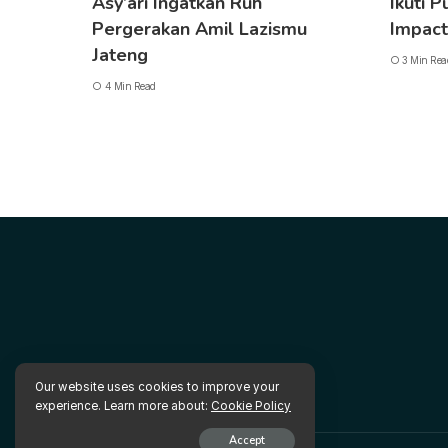
Asy’ari Ingatkan Ruh
Ikuti P
Pergerakan Amil Lazismu
Impact
Jateng
3 Min Rea
4 Min Read
Our website uses cookies to improve your
experience. Learn more about:
Cookie Policy
Accept