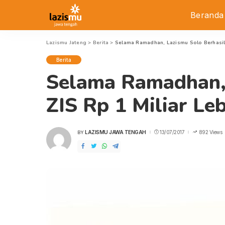
Beranda
Lazismu Jateng
>
Berita
>
Selama Ramadhan, Lazismu Solo Berhasil
Berita
Selama Ramadhan,
ZIS Rp 1 Miliar Le
LAZISMU JAWA TENGAH
13/07/2017
892 Views
BY
POSTED
BY