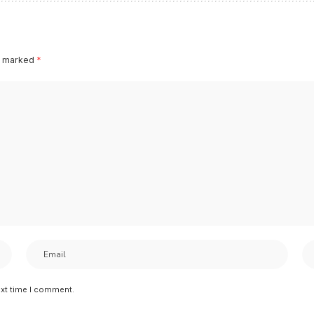
re marked
*
ext time I comment.