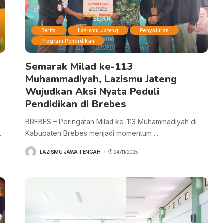
Berita
Lazismu Jateng
Penyaluran
Program Pendidikan
Semarak Milad ke-113
Muhammadiyah, Lazismu Jateng
Wujudkan Aksi Nyata Peduli
Pendidikan di Brebes
BREBES – Peringatan Milad ke-113 Muhammadiyah di
..
Kabupaten Brebes menjadi momentum
...
LAZISMU JAWA TENGAH
24/11/2025
POSTED
BY