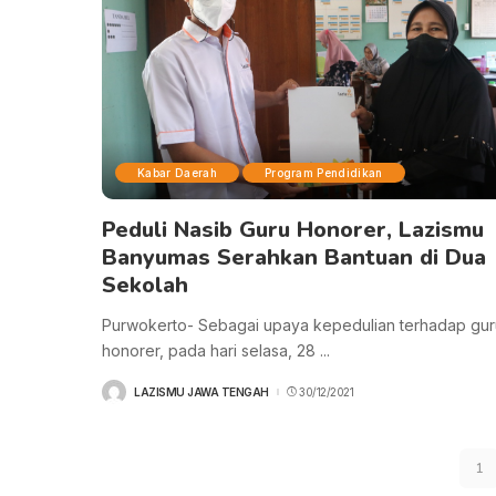
Kabar Daerah
Program Pendidikan
Peduli Nasib Guru Honorer, Lazismu
Banyumas Serahkan Bantuan di Dua
Sekolah
Purwokerto- Sebagai upaya kepedulian terhadap gur
honorer, pada hari selasa, 28
...
LAZISMU JAWA TENGAH
30/12/2021
POSTED
BY
1