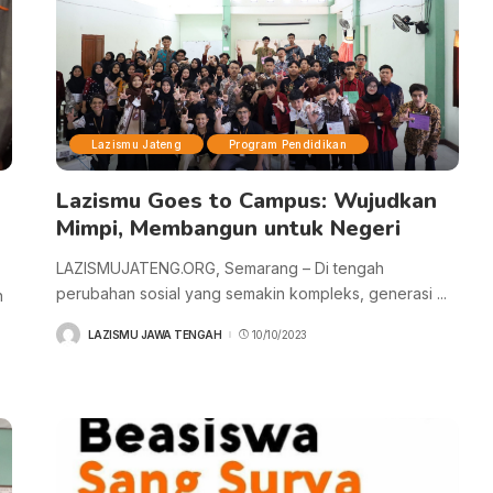
Lazismu Jateng
Program Pendidikan
Lazismu Goes to Campus: Wujudkan
Mimpi, Membangun untuk Negeri
LAZISMUJATENG.ORG, Semarang – Di tengah
perubahan sosial yang semakin kompleks, generasi
...
n
LAZISMU JAWA TENGAH
10/10/2023
POSTED
BY