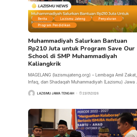
Berita
Lazismu Jateng
Penyaluran
Program Pendidikan
Muhammadiyah Salurkan Bantuan
Rp210 Juta untuk Program Save Our
School di SMP Muhammadiyah
Kaliangkrik
MAGELANG (lazismujateng.org) – Lembaga Amil Zakat,
Infaq, dan Shadaqah Muhammadiyah (Lazismu) Jawa
.
LAZISMU JAWA TENGAH
23/01/2026
POSTED
BY