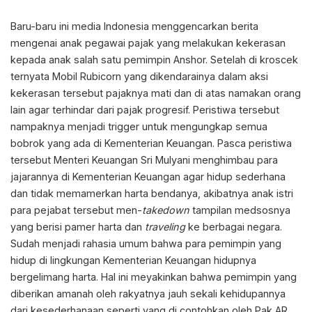
Baru-baru ini media Indonesia menggencarkan berita
mengenai anak pegawai pajak yang melakukan kekerasan
kepada anak salah satu pemimpin Anshor. Setelah di kroscek
ternyata Mobil Rubicorn yang dikendarainya dalam aksi
kekerasan tersebut pajaknya mati dan di atas namakan orang
lain agar terhindar dari pajak progresif. Peristiwa tersebut
nampaknya menjadi trigger untuk mengungkap semua
bobrok yang ada di Kementerian Keuangan. Pasca peristiwa
tersebut Menteri Keuangan Sri Mulyani menghimbau para
jajarannya di Kementerian Keuangan agar hidup sederhana
dan tidak memamerkan harta bendanya, akibatnya anak istri
para pejabat tersebut men-
takedown
tampilan medsosnya
yang berisi pamer harta dan
traveling
ke berbagai negara.
Sudah menjadi rahasia umum bahwa para pemimpin yang
hidup di lingkungan Kementerian Keuangan hidupnya
bergelimang harta. Hal ini meyakinkan bahwa pemimpin yang
diberikan amanah oleh rakyatnya jauh sekali kehidupannya
dari kesederhanaan seperti yang di contohkan oleh Pak AR.