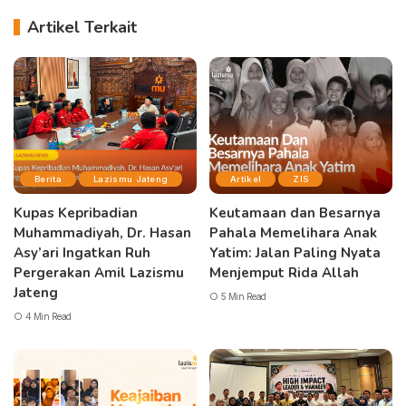
Artikel Terkait
Berita
Lazismu Jateng
Artikel
ZIS
Kupas Kepribadian
Keutamaan dan Besarnya
Muhammadiyah, Dr. Hasan
Pahala Memelihara Anak
Asy’ari Ingatkan Ruh
Yatim: Jalan Paling Nyata
Pergerakan Amil Lazismu
Menjemput Rida Allah
Jateng
5 Min Read
4 Min Read