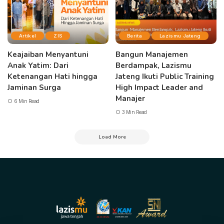
Artikel
ZIS
Berita
Lazismu Jateng
Keajaiban Menyantuni
Bangun Manajemen
Anak Yatim: Dari
Berdampak, Lazismu
Ketenangan Hati hingga
Jateng Ikuti Public Training
Jaminan Surga
High Impact Leader and
Manajer
6 Min Read
3 Min Read
Load More