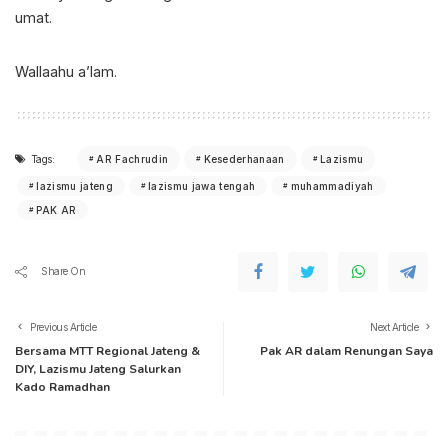
umat.
Wallaahu a’lam.
Tags:
AR Fachrudin
Kesederhanaan
Lazismu
lazismu jateng
lazismu jawa tengah
muhammadiyah
PAK AR
Share On
Previous Article
Next Article
Bersama MTT Regional Jateng &
Pak AR dalam Renungan Saya
DIY, Lazismu Jateng Salurkan
Kado Ramadhan