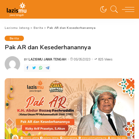
Lazismu Jateng
>
Berita
>
Pak AR dan Kesederhanannya
Berita
Pak AR dan Kesederhanannya
LAZISMU JAWA TENGAH
05/05/2023
825 Views
BY
POSTED
BY