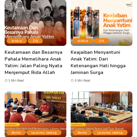
Artikel
ZIS
Artikel
ZIS
Keutamaan dan Besarnya
Keajaiban Menyantuni
Pahala Memelihara Anak
Anak Yatim: Dari
Yatim: Jalan Paling Nyata
Ketenangan Hati hingga
Menjemput Rida Allah
Jaminan Surga
5 Min Read
6 Min Read
Berita
Lazismu Jateng
Berita
Lazismu Jateng