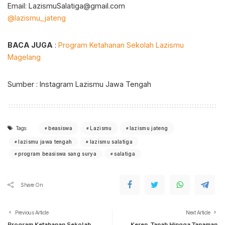
Email: LazismuSalatiga@gmail.com⁣
@lazismu_jateng
BACA JUGA
:
Program Ketahanan Sekolah Lazismu
Magelang
Sumber : Instagram Lazismu Jawa Tengah
Tags:
beasiswa
Lazismu
lazismu jateng
lazismu jawa tengah
lazismu salatiga
program beasiswa sang surya
salatiga
Share On
Previous Article
Next Article
Program Ketahanan Sekolah
Keren, Tanah Hingga Tanaman