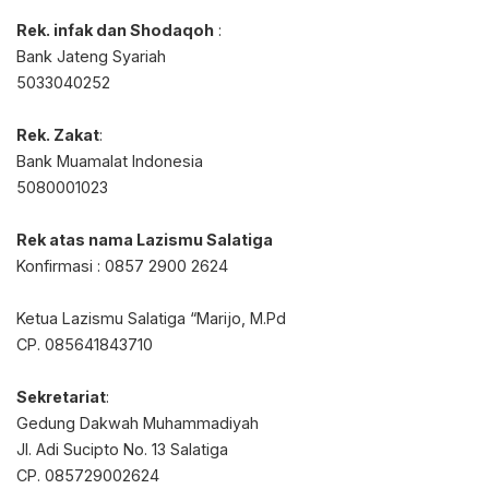
Rek. infak dan Shodaqoh
:⁣
Bank Jateng Syariah⁣
5033040252⁣
Rek. Zakat
:⁣
Bank Muamalat Indonesia⁣
5080001023⁣
Rek atas nama Lazismu Salatiga⁣
Konfirmasi : 0857 2900 2624⁣
Ketua Lazismu Salatiga “Marijo, M.Pd⁣
CP. 085641843710⁣
Sekretariat
:⁣
Gedung Dakwah Muhammadiyah⁣
Jl. Adi Sucipto No. 13 Salatiga⁣
CP. 085729002624⁣