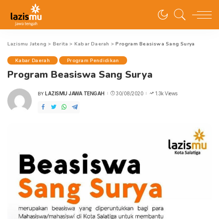
Lazismu Jateng
>
Berita
>
Kabar Daerah
>
Program Beasiswa Sang Surya
Kabar Daerah
Program Pendidikan
Program Beasiswa Sang Surya
LAZISMU JAWA TENGAH
30/08/2020
1.3k Views
BY
POSTED
BY