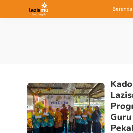
Beranda
Kado 
Lazi
Prog
Guru
Peka