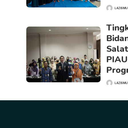
LAZISMU
Ting
Bidan
Salat
PIAU
Prog
LAZISMU