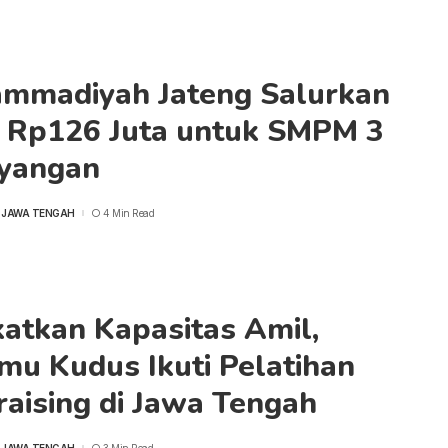
mmadiyah Jateng Salurkan
 Rp126 Juta untuk SMPM 3
yangan
 JAWA TENGAH
4 Min Read
atkan Kapasitas Amil,
mu Kudus Ikuti Pelatihan
aising di Jawa Tengah
 JAWA TENGAH
3 Min Read