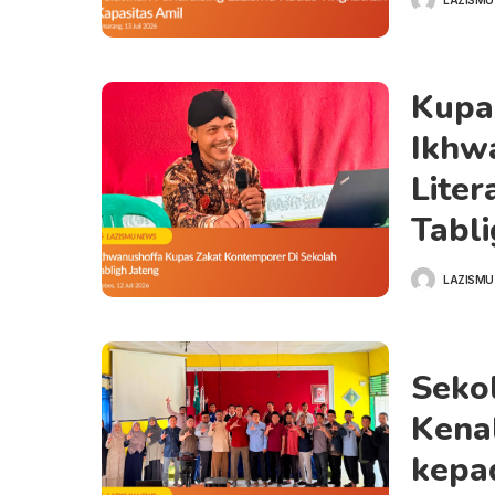
Kupa
Ikhw
Liter
Tabl
LAZISMU
Seko
Kena
kepa