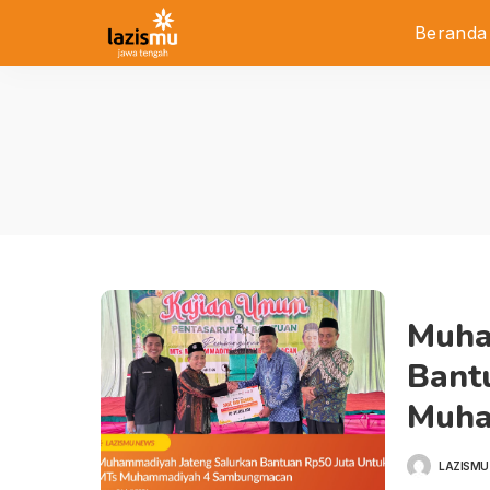
Beranda
Muha
Bant
Muha
LAZISMU