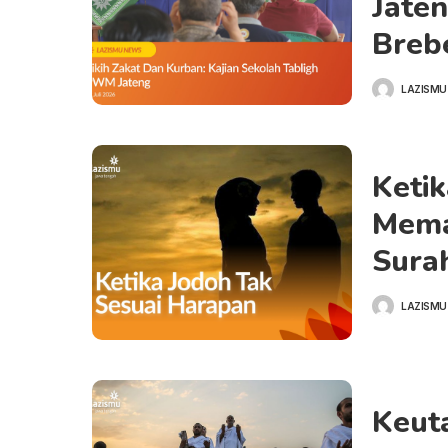
Jaten
Breb
LAZISMU
Ketik
Mema
Sura
LAZISMU
Keuta