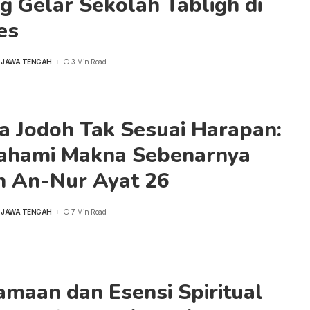
g Gelar Sekolah Tabligh di
es
 JAWA TENGAH
3 Min Read
a Jodoh Tak Sesuai Harapan:
hami Makna Sebenarnya
h An-Nur Ayat 26
 JAWA TENGAH
7 Min Read
maan dan Esensi Spiritual