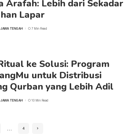
 Arafah: Lebih dari Sekadar
han Lapar
 JAWA TENGAH
7 Min Read
Ritual ke Solusi: Program
angMu untuk Distribusi
ng Qurban yang Lebih Adil
 JAWA TENGAH
10 Min Read
…
4