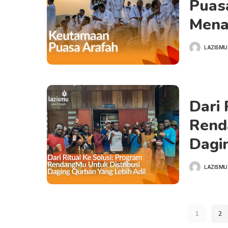
Puasa
Mena
LAZISMU
Dari 
Rend
Dagi
LAZISMU
1
2