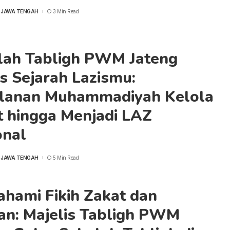
 JAWA TENGAH
3 Min Read
lah Tabligh PWM Jateng
s Sejarah Lazismu:
alanan Muhammadiyah Kelola
t hingga Menjadi LAZ
onal
 JAWA TENGAH
5 Min Read
hami Fikih Zakat dan
an: Majelis Tabligh PWM