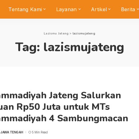
Tentang Kami
Layanan
Artikel
Berita
Lazismu Jateng
>
lazismujateng
Tag:
lazismujateng
mmadiyah Jateng Salurkan
uan Rp50 Juta untuk MTs
mmadiyah 4 Sambungmacan
 JAWA TENGAH
5 Min Read