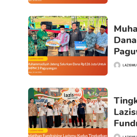
Muha
Dana
Pagu
LAZISMU
Tingk
Lazis
Fundr
LAZISMU