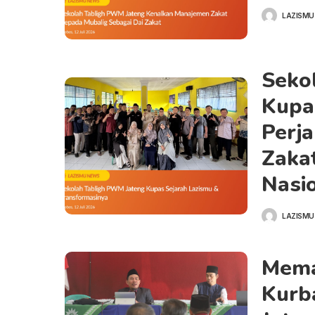
LAZISMU
Seko
Kupa
Perj
Zaka
Nasi
LAZISMU
Mema
Kurb