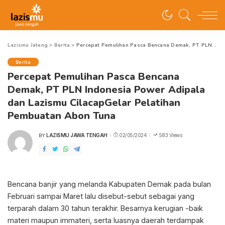
Lazismu Jateng
>
Berita
>
Percepat Pemulihan Pasca Bencana Demak, PT PLN Indonesia Power Adipala dan Lazismu CilacapGelar Pelatihan Pembuatan Abon Tuna
Berita
Percepat Pemulihan Pasca Bencana
Demak, PT PLN Indonesia Power Adipala
dan Lazismu CilacapGelar Pelatihan
Pembuatan Abon Tuna
LAZISMU JAWA TENGAH
02/05/2024
583 Views
BY
POSTED
BY
Bencana banjir yang melanda Kabupaten Demak pada bulan
Februari sampai Maret lalu disebut-sebut sebagai yang
terparah dalam 30 tahun terakhir. Besarnya kerugian -baik
materi maupun immateri, serta luasnya daerah terdampak