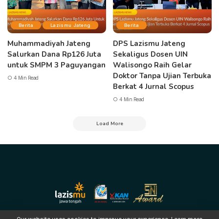
Berita
Lazismu Jateng
Berita
Muhammadiyah Jateng
DPS Lazismu Jateng
Salurkan Dana Rp126 Juta
Sekaligus Dosen UIN
untuk SMPM 3 Paguyangan
Walisongo Raih Gelar
Doktor Tanpa Ujian Terbuka
4 Min Read
Berkat 4 Jurnal Scopus
4 Min Read
Load More