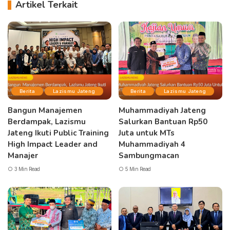
Artikel Terkait
Berita
Lazismu Jateng
Berita
Lazismu Jateng
Bangun Manajemen
Muhammadiyah Jateng
Berdampak, Lazismu
Salurkan Bantuan Rp50
Jateng Ikuti Public Training
Juta untuk MTs
High Impact Leader and
Muhammadiyah 4
Manajer
Sambungmacan
3 Min Read
5 Min Read