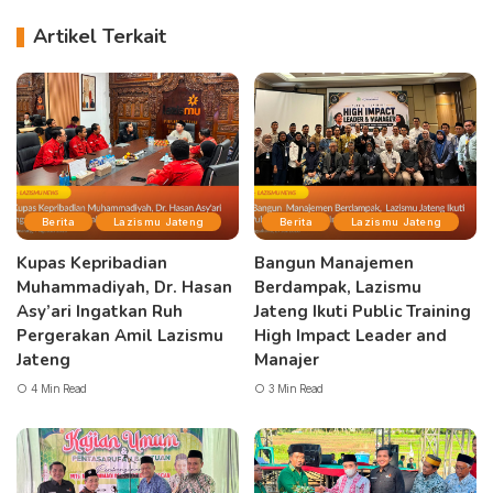
Artikel Terkait
Berita
Lazismu Jateng
Berita
Lazismu Jateng
Kupas Kepribadian
Bangun Manajemen
Muhammadiyah, Dr. Hasan
Berdampak, Lazismu
Asy’ari Ingatkan Ruh
Jateng Ikuti Public Training
Pergerakan Amil Lazismu
High Impact Leader and
Jateng
Manajer
4 Min Read
3 Min Read