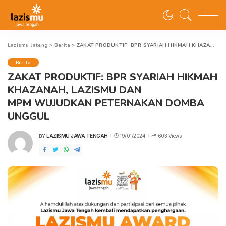
Lazismu Jateng
>
Berita
>
ZAKAT PRODUKTIF: BPR SYARIAH HIKMAH KHAZANAH, LAZISMU DAN MPM WUJUDKAN PETERNAKAN DOMBA UNGGUL
Berita
ZAKAT PRODUKTIF: BPR SYARIAH HIKMAH
KHAZANAH, LAZISMU DAN
MPM WUJUDKAN PETERNAKAN DOMBA
UNGGUL
LAZISMU JAWA TENGAH
19/01/2024
603 Views
BY
POSTED
BY