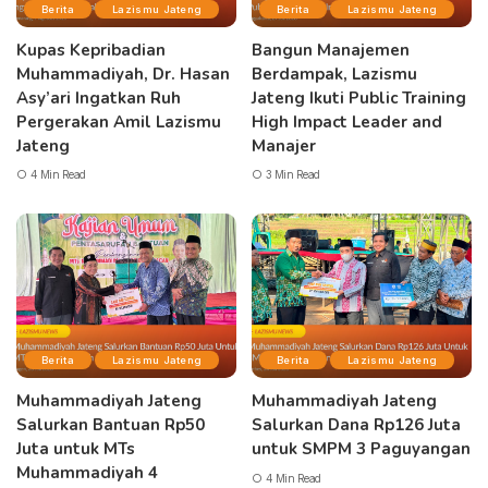
Berita
Lazismu Jateng
Berita
Lazismu Jateng
Kupas Kepribadian
Bangun Manajemen
Muhammadiyah, Dr. Hasan
Berdampak, Lazismu
Asy’ari Ingatkan Ruh
Jateng Ikuti Public Training
Pergerakan Amil Lazismu
High Impact Leader and
Jateng
Manajer
4 Min Read
3 Min Read
Berita
Lazismu Jateng
Berita
Lazismu Jateng
Muhammadiyah Jateng
Muhammadiyah Jateng
Salurkan Bantuan Rp50
Salurkan Dana Rp126 Juta
Juta untuk MTs
untuk SMPM 3 Paguyangan
Muhammadiyah 4
4 Min Read