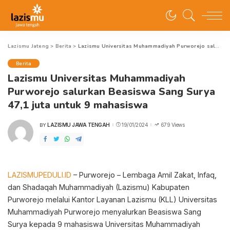
Lazismu Jateng
>
Berita
>
Lazismu Universitas Muhammadiyah Purworejo salurkan Beasiswa Sang Surya 47,1 juta untuk 9 mahasiswa
Berita
Lazismu Universitas Muhammadiyah
Purworejo salurkan Beasiswa Sang Surya
47,1 juta untuk 9 mahasiswa
LAZISMU JAWA TENGAH
19/01/2024
679 Views
BY
POSTED
BY
LAZISMUPEDULI.ID
– Purworejo – Lembaga Amil Zakat, Infaq,
dan Shadaqah Muhammadiyah (Lazismu) Kabupaten
Purworejo melalui Kantor Layanan Lazismu (KLL) Universitas
Muhammadiyah Purworejo menyalurkan Beasiswa Sang
Surya kepada 9 mahasiswa Universitas Muhammadiyah