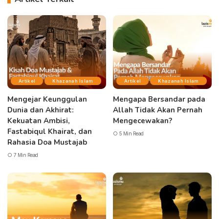
Artikel
Khazanah Islam
Artikel
Khazanah Islam
Mengejar Keunggulan
Mengapa Bersandar pada
Dunia dan Akhirat:
Allah Tidak Akan Pernah
Kekuatan Ambisi,
Mengecewakan?
Fastabiqul Khairat, dan
5 Min Read
Rahasia Doa Mustajab
7 Min Read