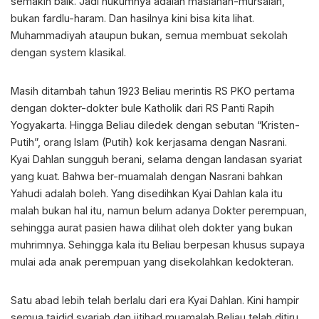
semakin baik. Jadi hukumnya adalah maslahah-mursalah,
bukan fardlu-haram. Dan hasilnya kini bisa kita lihat.
Muhammadiyah ataupun bukan, semua membuat sekolah
dengan system klasikal.
Masih ditambah tahun 1923 Beliau merintis RS PKO pertama
dengan dokter-dokter bule Katholik dari RS Panti Rapih
Yogyakarta. Hingga Beliau diledek dengan sebutan “Kristen-
Putih”, orang Islam (Putih) kok kerjasama dengan Nasrani.
Kyai Dahlan sungguh berani, selama dengan landasan syariat
yang kuat. Bahwa ber-muamalah dengan Nasrani bahkan
Yahudi adalah boleh. Yang disedihkan Kyai Dahlan kala itu
malah bukan hal itu, namun belum adanya Dokter perempuan,
sehingga aurat pasien hawa dilihat oleh dokter yang bukan
muhrimnya. Sehingga kala itu Beliau berpesan khusus supaya
mulai ada anak perempuan yang disekolahkan kedokteran.
Satu abad lebih telah berlalu dari era Kyai Dahlan. Kini hampir
semua tajdid syariah dan ijtihad muamalah Beliau telah ditiru