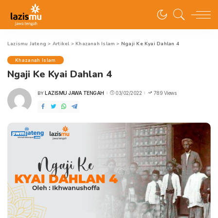
Lazismu Jateng
>
Artikel
>
Khazanah Islam
>
Ngaji Ke Kyai Dahlan 4
Khazanah Islam
Ngaji Ke Kyai Dahlan 4
LAZISMU JAWA TENGAH
03/02/2022
789 Views
BY
POSTED
BY