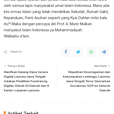
oleh semua lapis masyarakat umat Islam Indonesia. Mana ada
kini ormas Islam yang tidak mendirikan Sekolah, Rumah Sakit,
Kepanduan, Panti Asuhan seperti yang Kyai Dahlan rintis kala
itu?! Maka dengan percaya diri Prof. A. Munir Mulkan
menyebut Islam Indonesia ya Muhammadiyah.
Wallaahu a’lam.
Share On
Previous Article
Next Article
Masifkan Galang Dana Secara
Wujudkan Keseragaman dan
Digital Lazismu Jawa Tengah
Kekompakan Lembaga, Lazismu
Adakan Pelatihan Fundraisng
Jawa Tengah Terus Gencarkan
Digital, Diikuti 33 Daerah dan 8
Sosialisasi SOP ke Seluruh
Kantor Layanan Lazismu
Daerah
Artikel Terkait