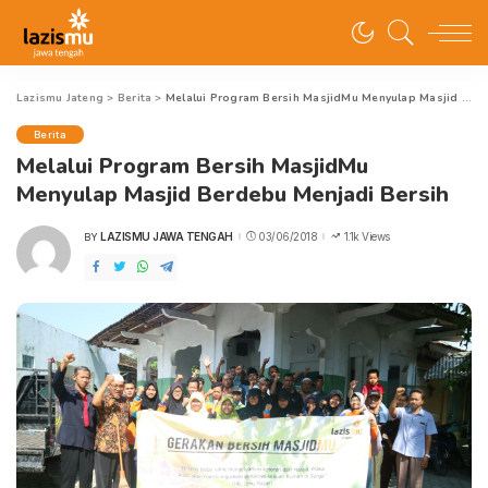
Lazismu Jateng
>
Berita
>
Melalui Program Bersih MasjidMu Menyulap Masjid Berdebu Menjadi Bersih
Berita
Melalui Program Bersih MasjidMu
Menyulap Masjid Berdebu Menjadi Bersih
LAZISMU JAWA TENGAH
03/06/2018
1.1k Views
BY
POSTED
BY