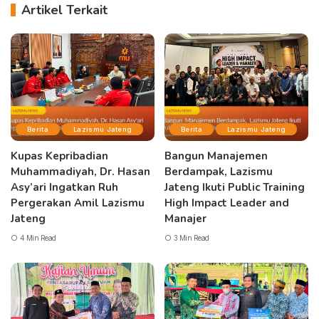
Artikel Terkait
Berita
Lazismu Jateng
Berita
Lazismu Jateng
Kupas Kepribadian
Bangun Manajemen
Muhammadiyah, Dr. Hasan
Berdampak, Lazismu
Asy’ari Ingatkan Ruh
Jateng Ikuti Public Training
Pergerakan Amil Lazismu
High Impact Leader and
Jateng
Manajer
4 Min Read
3 Min Read