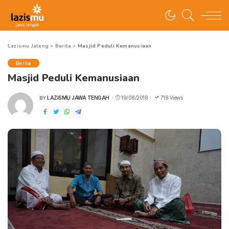
Lazismu Jateng
>
Berita
>
Masjid Peduli Kemanusiaan
Berita
Masjid Peduli Kemanusiaan
LAZISMU JAWA TENGAH
19/08/2018
718 Views
BY
POSTED
BY