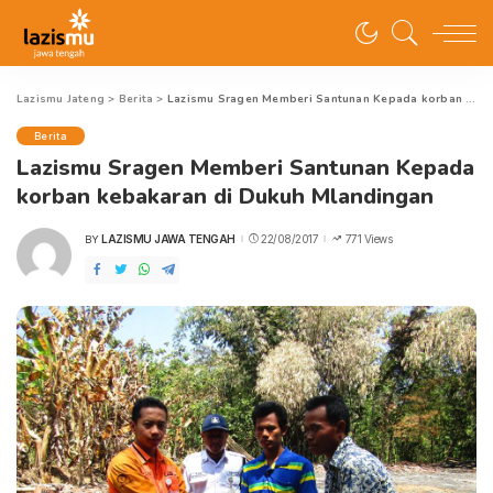
Lazismu Jateng
>
Berita
>
Lazismu Sragen Memberi Santunan Kepada korban kebakaran di Dukuh Mlandingan
Berita
Lazismu Sragen Memberi Santunan Kepada
korban kebakaran di Dukuh Mlandingan
LAZISMU JAWA TENGAH
22/08/2017
771 Views
BY
POSTED
BY