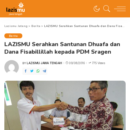
Lazismu Jateng
>
Berita
>
LAZISMU Serahkan Santunan Dhuafa dan Dana Fisabillillah kepada PDM Sragen
Berita
LAZISMU Serahkan Santunan Dhuafa dan
Dana Fisabillillah kepada PDM Sragen
LAZISMU JAWA TENGAH
09/08/2016
775 Views
BY
POSTED
BY