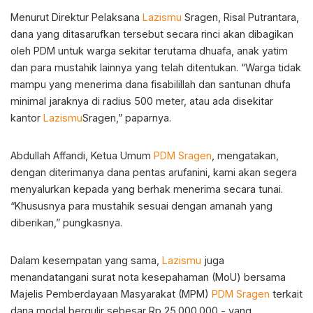
Menurut Direktur Pelaksana
Lazismu
Sragen, Risal Putrantara,
dana yang ditasarufkan tersebut secara rinci akan dibagikan
oleh PDM untuk warga sekitar terutama dhuafa, anak yatim
dan para mustahik lainnya yang telah ditentukan. “Warga tidak
mampu yang menerima dana fisabilillah dan santunan dhufa
minimal jaraknya di radius 500 meter, atau ada disekitar
kantor
Lazismu
Sragen,” paparnya.
Abdullah Affandi, Ketua Umum
PDM Sragen
, mengatakan,
dengan diterimanya dana pentas arufanini, kami akan segera
menyalurkan kepada yang berhak menerima secara tunai.
“Khususnya para mustahik sesuai dengan amanah yang
diberikan,” pungkasnya.
Dalam kesempatan yang sama,
Lazismu
juga
menandatangani surat nota kesepahaman (MoU) bersama
Majelis Pemberdayaan Masyarakat (MPM)
PDM Sragen
terkait
dana modal bergulir sebesar Rp 25.000.000,- yang