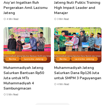
Asy’ari Ingatkan Ruh
Jateng Ikuti Public Training
Pergerakan Amil Lazismu
High Impact Leader and
Jateng
Manajer
4 Min Read
3 Min Read
Berita
Lazismu Jateng
Berita
Lazismu Jateng
Muhammadiyah Jateng
Muhammadiyah Jateng
Salurkan Bantuan Rp50
Salurkan Dana Rp126 Juta
Juta untuk MTs
untuk SMPM 3 Paguyangan
Muhammadiyah 4
4 Min Read
Sambungmacan
5 Min Read