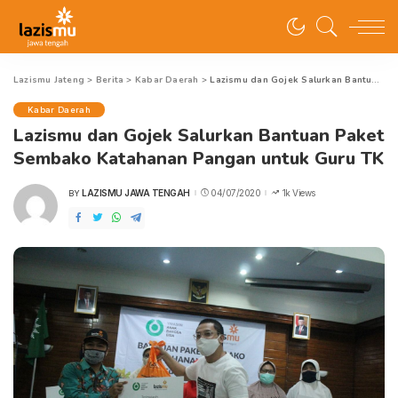
Lazismu Jateng
>
Berita
>
Kabar Daerah
>
Lazismu dan Gojek Salurkan Bantuan Paket Sembako Katahanan Pangan untuk Guru TK
Kabar Daerah
Lazismu dan Gojek Salurkan Bantuan Paket
Sembako Katahanan Pangan untuk Guru TK
LAZISMU JAWA TENGAH
04/07/2020
1k Views
BY
POSTED
BY