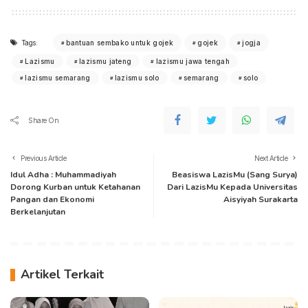
Tags:
bantuan sembako untuk gojek
gojek
jogja
Lazismu
lazismu jateng
lazismu jawa tengah
lazismu semarang
lazismu solo
semarang
solo
Share On
Previous Article
Next Article
Idul Adha : Muhammadiyah
Beasiswa LazisMu (Sang Surya)
Dorong Kurban untuk Ketahanan
Dari LazisMu Kepada Universitas
Pangan dan Ekonomi
Aisyiyah Surakarta
Berkelanjutan
Artikel Terkait