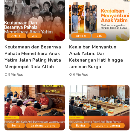
Artikel
ZIS
Artikel
ZIS
Keutamaan dan Besarnya
Keajaiban Menyantuni
Pahala Memelihara Anak
Anak Yatim: Dari
Yatim: Jalan Paling Nyata
Ketenangan Hati hingga
Menjemput Rida Allah
Jaminan Surga
5 Min Read
6 Min Read
Berita
Lazismu Jateng
Berita
Lazismu Jateng