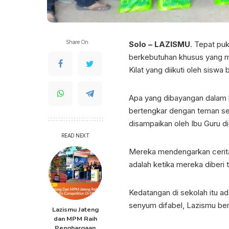
Share On
Solo – LAZISMU
. Tepat pu
berkebutuhan khusus yang me
Kilat yang diikuti oleh siswa
Apa yang dibayangan dalam b
bertengkar dengan teman seb
disampaikan oleh Ibu Guru di 
READ NEXT
Mereka mendengarkan cerita
adalah ketika mereka diberi
Kedatangan di sekolah itu 
senyum difabel, Lazismu be
Lazismu Jateng
dan MPM Raih
Penghargaan