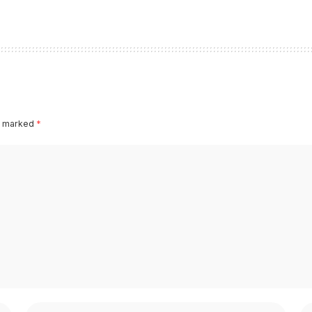
re marked
*