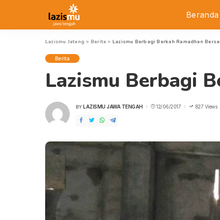
Beranda
Lazismu Jateng
>
Berita
>
Lazismu Berbagi Berkah Ramadhan Bersa
Berita
Lazismu Berbagi 
LAZISMU JAWA TENGAH
12/06/2017
827 Views
BY
POSTED
BY