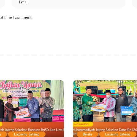
ext time I comment.
a
Lazismu Jateng
Berita
Lazismu Jateng