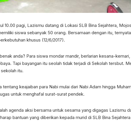
kul 10.00 pagi, Lazismu datang di Lokasi SLB Bina Sejahtera, Mojo
miliki siswa sebanyak 50 orang. Bersamaan dengan itu, ternyata
 berkebutuhan khusus (12/6/2017).
enak anda? Para siswa mondar mandir, berlarian kesana-kemari, bi
aya. Tapi bayangan itu seolah tidak terjadi di Sekolah tersbut
sekolah itu.
 tentang keajaiban para Nabi mulai dari Nabi Adam hingga Muha
 tugas untuk menghafal surat-surat pendek.
adalah agenda aksi bersama untuk sesama yang digagas Lazismu d
rharap bantuan yang diberikan kepada murid di SLB Bina Sejahte