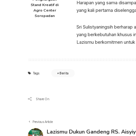
Harapan yang sama disampaik
Stand Kreatif di
yang kali pertama diselengg
Agro Center
Soropadan
Sri Sulistyaningsih berharap
yang berkebutuhan khusus i
Lazismu berkomitmen untuk m
Tags:
Berita
Share On
Previous Article
Lazismu Dukun Gandeng RS. Aisyi