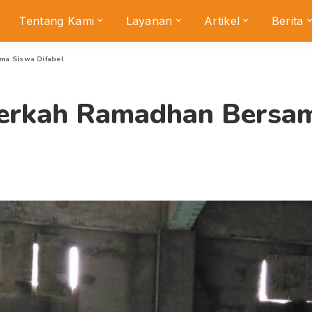
Tentang Kami
Layanan
Artikel
Berita
ma Siswa Difabel
Berkah Ramadhan Bersam