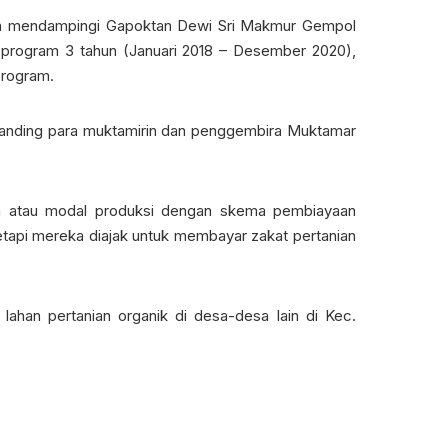
n mendampingi Gapoktan Dewi Sri Makmur Gempol
i program 3 tahun (Januari 2018 – Desember 2020),
program.
i banding para muktamirin dan penggembira Muktamar
rja atau modal produksi dengan skema pembiayaan
tetapi mereka diajak untuk membayar zakat pertanian
 lahan pertanian organik di desa-desa lain di Kec.