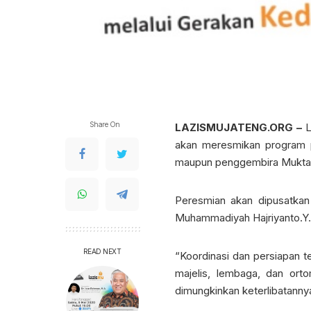
Share On
LAZISMUJATENG.ORG –
L
akan meresmikan program p
maupun penggembira Muktam
Peresmian akan dipusatkan
Muhammadiyah Hajriyanto.Y.T
READ NEXT
“Koordinasi dan persiapan te
majelis, lembaga, dan o
dimungkinkan keterlibatanny