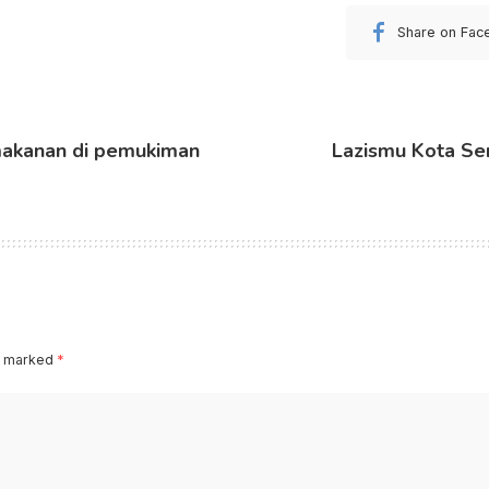
Share on Fac
makanan di pemukiman
Lazismu Kota Se
re marked
*