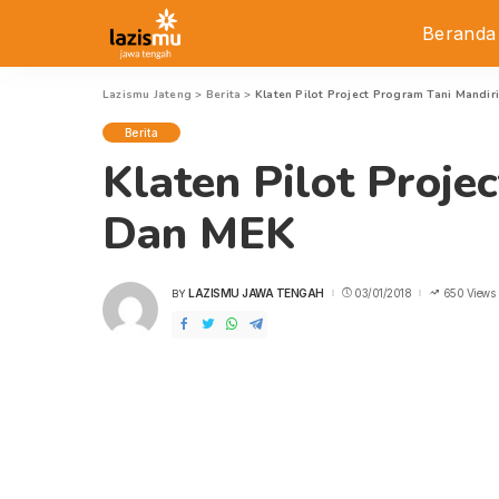
Beranda
Lazismu Jateng
>
Berita
>
Klaten Pilot Project Program Tani Mandi
Berita
Klaten Pilot Proje
Dan MEK
LAZISMU JAWA TENGAH
03/01/2018
650 Views
BY
POSTED
BY