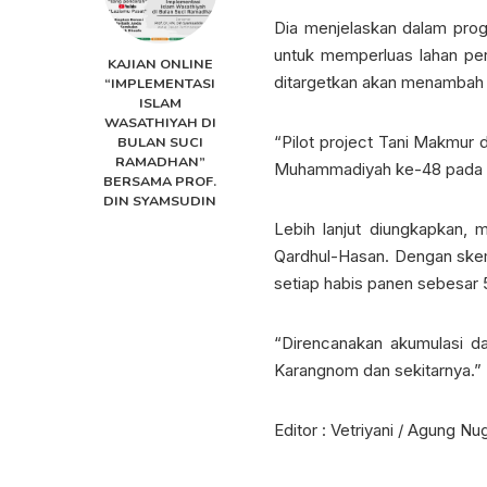
Dia menjelaskan dalam pr
untuk memperluas lahan per
KAJIAN ONLINE
ditargetkan akan menambah 
“IMPLEMENTASI
ISLAM
WASATHIYAH DI
“Pilot project Tani Makmur 
BULAN SUCI
RAMADHAN”
Muhammadiyah ke-48 pada 20
BERSAMA PROF.
DIN SYAMSUDIN
Lebih lanjut diungkapkan,
Qardhul-Hasan. Dengan skema
setiap habis panen sebesar 5
“Direncanakan akumulasi dar
Karangnom dan sekitarnya.”
Editor : Vetriyani / Agung Nu