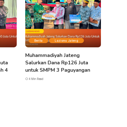
Berita
Lazismu Jateng
Muhammadiyah Jateng
Juta
Salurkan Dana Rp126 Juta
h 4
untuk SMPM 3 Paguyangan
4 Min Read