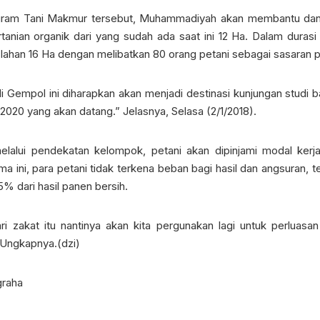
ogram Tani Makmur tersebut, Muhammadiyah akan membantu da
tanian organik dari yang sudah ada saat ini 12 Ha. Dalam duras
lahan 16 Ha dengan melibatkan 80 orang petani sebagai sasaran 
di Gempol ini diharapkan akan menjadi destinasi kunjungan stud
20 yang akan datang.” Jelasnya, Selasa (2/1/2018).
 melalui pendekatan kelompok, petani akan dipinjami modal ke
 ini, para petani tidak terkena beban bagi hasil dan angsuran, 
% dari hasil panen bersih.
i zakat itu nantinya akan kita pergunakan lagi untuk perluasan
 Ungkapnya.(dzi)
graha