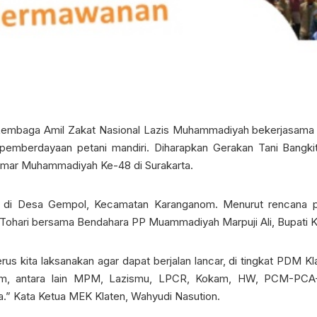
embaga Amil Zakat Nasional Lazis Muhammadiyah bekerjasama 
emberdayaan petani mandiri. Diharapkan Gerakan Tani Bangkit 
ar Muhammadiyah Ke-48 di Surakarta.
 di Desa Gempol, Kecamatan Karanganom. Menurut rencana pr
ohari bersama Bendahara PP Muammadiyah Marpuji Ali, Bupati Kla
rus kita laksanakan agar dapat berjalan lancar, di tingkat PDM K
rtom, antara lain MPM, Lazismu, LPCR, Kokam, HW, PCM-P
a.” Kata Ketua MEK Klaten, Wahyudi Nasution.