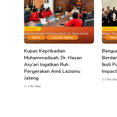
Berita
Lazismu Jateng
Berit
Kupas Kepribadian
Bangu
Muhammadiyah, Dr. Hasan
Berdam
Asy’ari Ingatkan Ruh
Ikuti P
Pergerakan Amil Lazismu
Impact
Jateng
3 Min Rea
4 Min Read