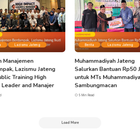
a
Lazismu Jateng
Berita
Lazismu Jateng
n Manajemen
Muhammadiyah Jateng
pak, Lazismu Jateng
Salurkan Bantuan Rp50 
ublic Training High
untuk MTs Muhammadiya
 Leader and Manajer
Sambungmacan
d
5 Min Read
Load More