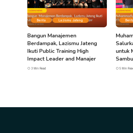
Berita
Lazismu Jateng
Berit
Bangun Manajemen
Muham
Berdampak, Lazismu Jateng
Salurk
Ikuti Public Training High
untuk
Impact Leader and Manajer
Sambu
3 Min Read
5 Min Rea