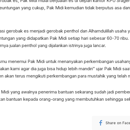
robak es, Pak Midi mulai berjualan es di depan kantor KPU Sragen
euntungan yang cukup, Pak Midi kemudian tidak berputus asa dan 
 gerobak es menjadi gerobak penthol dan Alhamdulillah usaha yang
entungan yang didapatkan Pak Midi setiap hari sebesar 60-70 ribu.
nya jualan penthol yang dijalankan istrinya juga lancar.
ismu menemui Pak Midi untuk menanyakan perkembangan usahany
akan kami agar dia juga bisa hidup lebih mandiri” ujar Pak Midi saa
gen akan terus mengikuti perkembangan para mustahik yang telah
ak Midi yang awalnya penerima bantuan sekarang sudah jadi pember
kan bantuan kepada orang-orang yang membutuhkan sehingga sek
Share on Fac