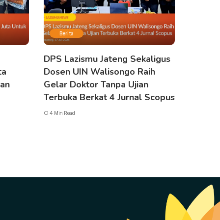
Berita
DPS Lazismu Jateng Sekaligus
ta
Dosen UIN Walisongo Raih
gan
Gelar Doktor Tanpa Ujian
Terbuka Berkat 4 Jurnal Scopus
4 Min Read