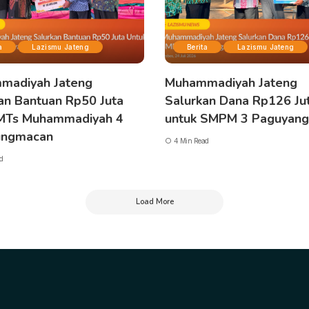
a
Lazismu Jateng
Berita
Lazismu Jateng
madiyah Jateng
Muhammadiyah Jateng
an Bantuan Rp50 Juta
Salurkan Dana Rp126 Ju
 MTs Muhammadiyah 4
untuk SMPM 3 Paguyan
ngmacan
4 Min Read
d
Load More