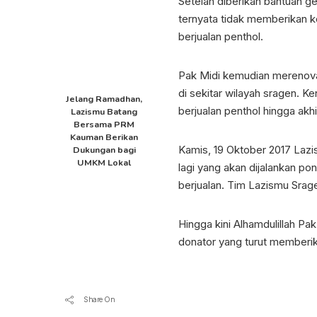
Setelah diberikan bantuan ge
ternyata tidak memberikan k
berjualan penthol.
Pak Midi kemudian merenovasi
di sekitar wilayah sragen. K
Jelang Ramadhan,
berjualan penthol hingga akhir
Lazismu Batang
Bersama PRM
Kauman Berikan
Kamis, 19 Oktober 2017 Laz
Dukungan bagi
UMKM Lokal
lagi yang akan dijalankan pon
berjualan. Tim Lazismu Sra
Hingga kini Alhamdulillah P
donator yang turut memberi
Share On