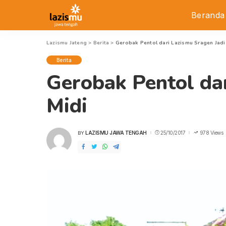
Beranda
Lazismu Jateng
>
Berita
>
Gerobak Pentol dari Lazismu Sragen Jad
Berita
Gerobak Pentol da
Midi
LAZISMU JAWA TENGAH
25/10/2017
978 Views
BY
POSTED
BY