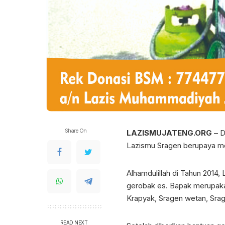
Share On
LAZISMUJATENG.ORG
– D
Lazismu Sragen berupaya me
Alhamdulillah di Tahun 201
gerobak es. Bapak merupaka
Krapyak, Sragen wetan, Sra
READ NEXT