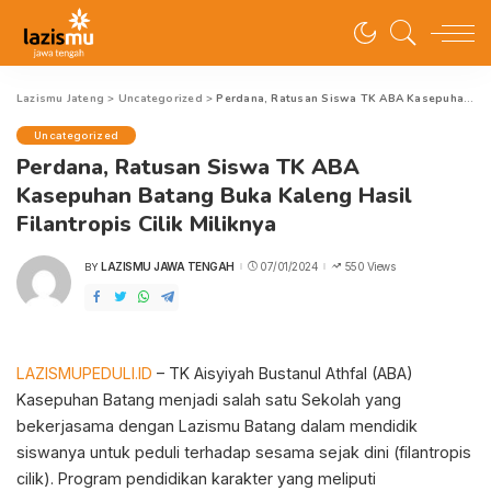
Lazismu Jateng
>
Uncategorized
>
Perdana, Ratusan Siswa TK ABA Kasepuhan Batang Buka Kaleng Hasil Filantropis Cilik Miliknya
Uncategorized
Perdana, Ratusan Siswa TK ABA
Kasepuhan Batang Buka Kaleng Hasil
Filantropis Cilik Miliknya
LAZISMU JAWA TENGAH
07/01/2024
550 Views
BY
POSTED
BY
LAZISMUPEDULI.ID
– TK Aisyiyah Bustanul Athfal (ABA)
Kasepuhan Batang menjadi salah satu Sekolah yang
bekerjasama dengan Lazismu Batang dalam mendidik
siswanya untuk peduli terhadap sesama sejak dini (filantropis
cilik). Program pendidikan karakter yang meliputi