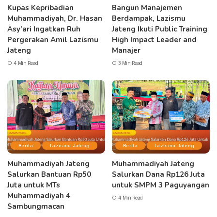
Kupas Kepribadian
Bangun Manajemen
Muhammadiyah, Dr. Hasan
Berdampak, Lazismu
Asy’ari Ingatkan Ruh
Jateng Ikuti Public Training
Pergerakan Amil Lazismu
High Impact Leader and
Jateng
Manajer
4 Min Read
3 Min Read
Berita
Lazismu Jateng
Berita
Lazismu Jateng
Muhammadiyah Jateng
Muhammadiyah Jateng
Salurkan Bantuan Rp50
Salurkan Dana Rp126 Juta
Juta untuk MTs
untuk SMPM 3 Paguyangan
Muhammadiyah 4
4 Min Read
Sambungmacan