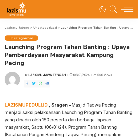
Lazismu Jateng
>
Uncategorized
>
Launching Program Tahan Banting : Upaya Pemberdayaan Masyarakat Kampung Pecing
Uncategorized
Launching Program Tahan Banting : Upaya
Pemberdayaan Masyarakat Kampung
Pecing
LAZISMU JAWA TENGAH
06/01/2024
546 Views
BY
POSTED
BY
LAZISMUPEDULI.ID
.,
Sragen –
Masjid Taqwa Pecing
menjadi saksi pelaksanaan Launching Program Tahan Banting
yang dihadiri oleh 180 peserta dari berbagai lapisan
masyarakat, Sabtu (06/01/24). Program Tahan Banting
(Ketahanan Pangan Bandeng Taqwa Pecing) merupakan