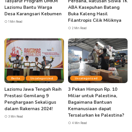
Tasyaruf Program UMKM
Perdana, Ratusan Siswa TK
Lazismu Bantu Warga
ABA Kasepuhan Batang
Desa Karangsari Kebumen
Buka Kaleng Hasil
Filantropis Cilik Miliknya
1 Min Read
2 Min Read
Berita
Uncategorized
Uncategorized
Lazismu Jawa Tengah Raih
3 Pekan Himpun Rp. 10
Prestasi Gemilang 9
Miliar untuk Palestina,
Penghargaan Sekaligus
Bagaimana Bantuan
dalam Rakernas 2024!
Kemanusiaan dapat
Tersalurkan ke Palestina?
3 Min Read
4 Min Read