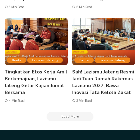
5 Min Read
6 Min Read
Berita
Lazismu Jateng
Berita
Lazismu Jateng
Tingkatkan Etos Kerja Amil
Sah! Lazismu Jateng Resmi
Berkemajuan, Lazismu
Jadi Tuan Rumah Rakernas
Jateng Gelar Kajian Jumat
Lazismu 2027, Bawa
Bersama
Inovasi Tata Kelola Zakat
4 Min Read
3 Min Read
Load More