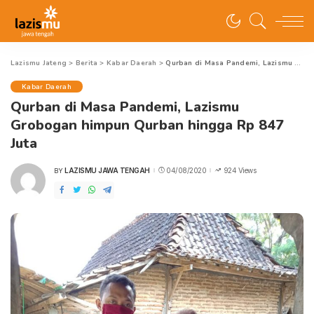
Lazismu Jateng
>
Berita
>
Kabar Daerah
>
Qurban di Masa Pandemi, Lazismu Grobogan himpun Qurban hingga Rp 847 Juta
Kabar Daerah
Qurban di Masa Pandemi, Lazismu
Grobogan himpun Qurban hingga Rp 847
Juta
LAZISMU JAWA TENGAH
04/08/2020
924 Views
BY
POSTED
BY