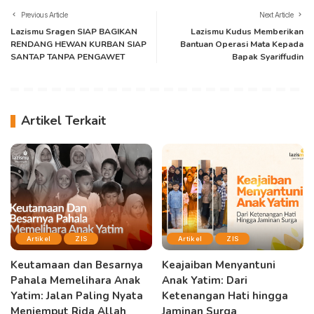
Previous Article
Next Article
Lazismu Sragen SIAP BAGIKAN
Lazismu Kudus Memberikan
RENDANG HEWAN KURBAN SIAP
Bantuan Operasi Mata Kepada
SANTAP TANPA PENGAWET
Bapak Syariffudin
Artikel Terkait
Artikel
ZIS
Artikel
ZIS
Keutamaan dan Besarnya
Keajaiban Menyantuni
Pahala Memelihara Anak
Anak Yatim: Dari
Yatim: Jalan Paling Nyata
Ketenangan Hati hingga
Menjemput Rida Allah
Jaminan Surga