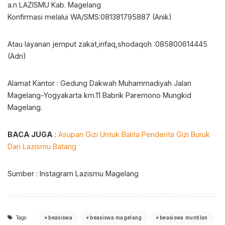
a.n LAZISMU Kab. Magelang
Konfirmasi melalui WA/SMS:081381795887 (Anik)
Atau layanan jemput zakat,infaq,shodaqoh :085800614445
(Adri)
Alamat Kantor : Gedung Dakwah Muhammadiyah Jalan
Magelang-Yogyakarta km.11 Babrik Paremono Mungkid
Magelang.
BACA JUGA
:
Asupan Gizi Untuk Balita Penderita Gizi Buruk
Dari Lazismu Batang
Sumber : Instagram Lazismu Magelang
Tags:
beasiswa
beasiswa magelang
beasiswa muntilan