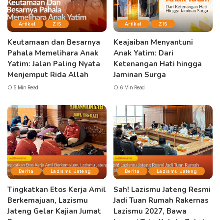
Artikel
ZIS
Artikel
ZIS
Keutamaan dan Besarnya
Keajaiban Menyantuni
Pahala Memelihara Anak
Anak Yatim: Dari
Yatim: Jalan Paling Nyata
Ketenangan Hati hingga
Menjemput Rida Allah
Jaminan Surga
5 Min Read
6 Min Read
Berita
Lazismu Jateng
Berita
Lazismu Jateng
Tingkatkan Etos Kerja Amil
Sah! Lazismu Jateng Resmi
Berkemajuan, Lazismu
Jadi Tuan Rumah Rakernas
Jateng Gelar Kajian Jumat
Lazismu 2027, Bawa