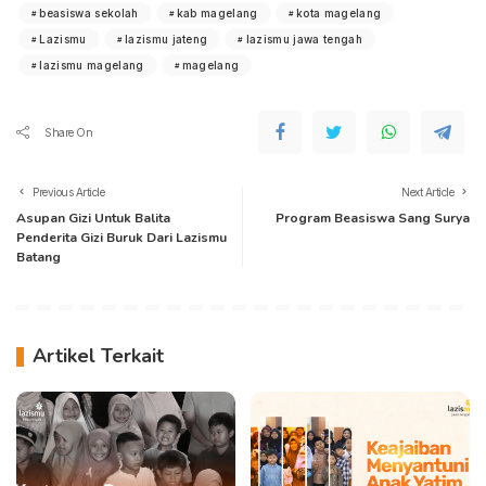
beasiswa sekolah
kab magelang
kota magelang
Lazismu
lazismu jateng
lazismu jawa tengah
lazismu magelang
magelang
Share On
Previous Article
Next Article
Asupan Gizi Untuk Balita
Program Beasiswa Sang Surya
Penderita Gizi Buruk Dari Lazismu
Batang
Artikel Terkait