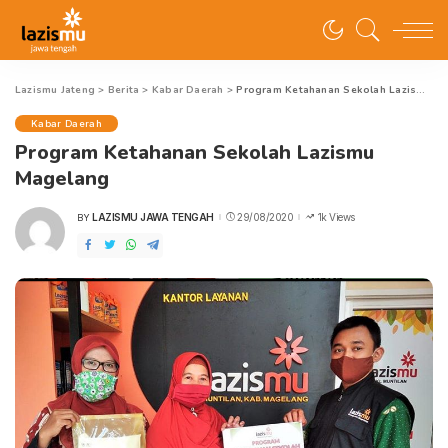
Lazismu Jateng
>
Berita
>
Kabar Daerah
>
Program Ketahanan Sekolah Lazismu Magelang
Kabar Daerah
Program Ketahanan Sekolah Lazismu
Magelang
LAZISMU JAWA TENGAH
29/08/2020
1k Views
BY
POSTED
BY