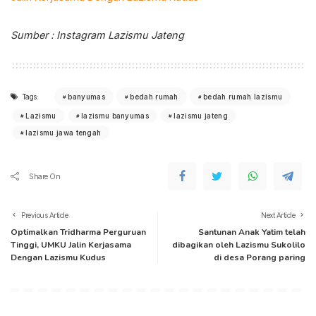
Sumber : Instagram Lazismu Jateng
Tags:
banyumas
bedah rumah
bedah rumah lazismu
Lazismu
lazismu banyumas
lazismu jateng
lazismu jawa tengah
Share On
Previous Article
Next Article
Optimalkan Tridharma Perguruan
Santunan Anak Yatim telah
Tinggi, UMKU Jalin Kerjasama
dibagikan oleh Lazismu Sukolilo
Dengan Lazismu Kudus
di desa Porang paring