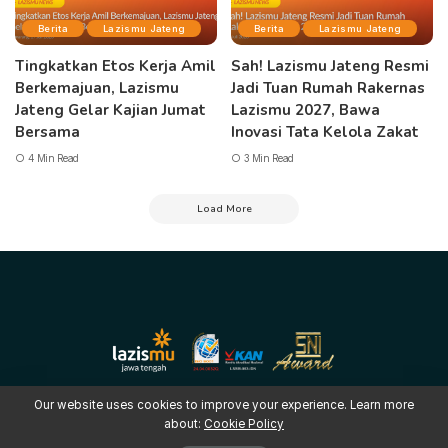
Berita
Lazismu Jateng
Berita
Lazismu Jateng
Tingkatkan Etos Kerja Amil
Sah! Lazismu Jateng Resmi
Berkemajuan, Lazismu
Jadi Tuan Rumah Rakernas
Jateng Gelar Kajian Jumat
Lazismu 2027, Bawa
Bersama
Inovasi Tata Kelola Zakat
4 Min Read
3 Min Read
Load More
Our website uses cookies to improve your experience. Learn more
about:
Cookie Policy
Copyright © 2025 LAZISMU Pimpinan Wilayah Muhammadiyah Jawa