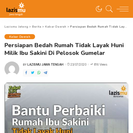
Lazismu Jateng
>
Berita
>
Kabar Daerah
>
Persiapan Bedah Rumah Tidak Layak Huni Milik Ibu Sakini Di Pelosok Gumelar
Kabar Daerah
Persiapan Bedah Rumah Tidak Layak Huni
Milik Ibu Sakini Di Pelosok Gumelar
LAZISMU JAWA TENGAH
23/07/2020
816 Views
BY
POSTED
BY