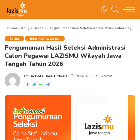
Lazismu Jateng
>
Berita
>
Pengumuman Hasil Seleksi Administrasi Calon Pegawai LAZISMU Wilayah Jawa Tengah Tahun 2026
Berita
informasi Lazismu
Pengumuman Hasil Seleksi Administrasi
Calon Pegawai LAZISMU Wilayah Jawa
Tengah Tahun 2026
LAZISMU JAWA TENGAH
12/05/2026
1.7k Views
BY
POSTED
BY