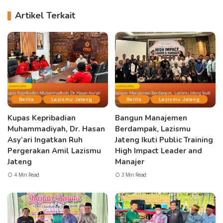
Artikel Terkait
Berita
Lazismu Jateng
Berita
Lazismu Jateng
Kupas Kepribadian
Bangun Manajemen
Muhammadiyah, Dr. Hasan
Berdampak, Lazismu
Asy’ari Ingatkan Ruh
Jateng Ikuti Public Training
Pergerakan Amil Lazismu
High Impact Leader and
Jateng
Manajer
4 Min Read
3 Min Read