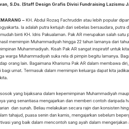
an, S.Ds. (Staff Design Grafis Divisi Fundraising
Lazismu 
EMARANG –
KH. Abdul Rozaq Fachruddin atau lebih popular dipangg
akarta. Ia adalah putra ketujuh dari sebelas bersaudara, putra dar
emudah binti KH. Idris Pakualaman. Pak AR merupakan salah satu p
sil memimpin Muhammadiyah hingga 22 tahun lamanya dari tahun 
impinan Muhammadiyah. Kisah Pak AR sangat inspiratif untuk kita 
ga warga Muhammadiyah suka rela di pimpin begitu lamanya. Bag
ap orang lain. Bagaimana Kharisma Pak AR dalam membawa diri, 
si bagi umat. Termasuk dalam memimpin keluarga dapat kita jadik
ita.
 sosok yang bijaksana dalam kepemimpinan Muhammadiyah maupun 
inya yang senantiasa mengajarkan dan memberi contoh daripada h
rian dan sunah. Beliau melakukan secara rajin dan konsisten hing
malam tahajud, puasa senin dan kamis, mengajarkan sebelum beperg
motivasi yang baik dalam mencontoh sang ayah dalam mengerjakan 