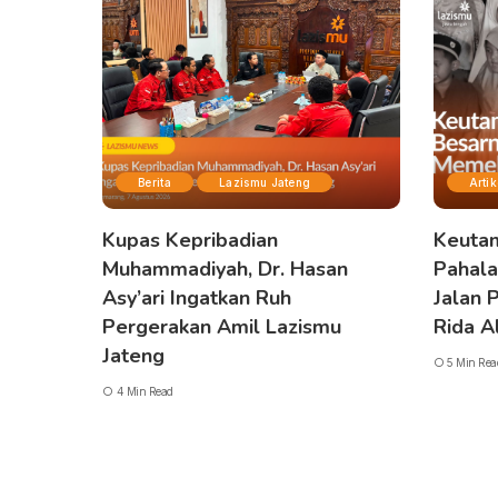
Berita
Lazismu Jateng
Artik
Kupas Kepribadian
Keuta
Muhammadiyah, Dr. Hasan
Pahala
Asy’ari Ingatkan Ruh
Jalan 
Pergerakan Amil Lazismu
Rida A
Jateng
5 Min Rea
4 Min Read