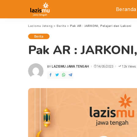
Beranda
Lazismu Jateng
>
Berita
>
Pak AR : JARKONI, Pelajari dan Lakoni
Berita
Pak AR : JARKONI, 
LAZISMU JAWA TENGAH
14/05/2023
1.2k Views
BY
POSTED
BY