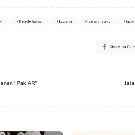
oni
Kesederhanaan
Lazismu
lazismu jateng
lazis
Share on Fac
danan “Pak AR”
Jal