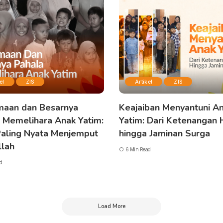
el
ZIS
Artikel
ZIS
maan dan Besarnya
Keajaiban Menyantuni A
 Memelihara Anak Yatim:
Yatim: Dari Ketenangan 
Paling Nyata Menjemput
hingga Jaminan Surga
llah
6 Min Read
d
Load More