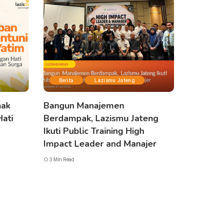
Berita
Lazismu Jateng
nak
Bangun Manajemen
Hati
Berdampak, Lazismu Jateng
Ikuti Public Training High
Impact Leader and Manajer
3 Min Read