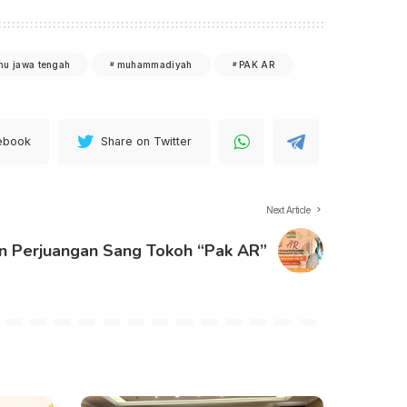
mu jawa tengah
muhammadiyah
PAK AR
ebook
Share on Twitter
Next Article
an Perjuangan Sang Tokoh “Pak AR”