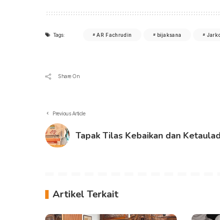
Tags:
AR Fachrudin
bijaksana
Jark
Share On
Previous Article
Tapak Tilas Kebaikan dan Ketaula
Artikel Terkait