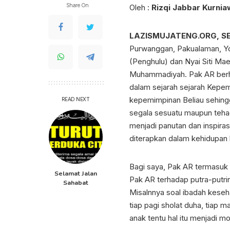
Share On
Oleh :
Rizqi Jabbar Kurniaw
LAZISMUJATENG.ORG, S
Purwanggan, Pakualaman, Yogy
(Penghulu) dan Nyai Siti Ma
Muhammadiyah. Pak AR berha
dalam sejarah sejarah Kepem
kepemimpinan Beliau sehing
READ NEXT
segala sesuatu maupun tehad
menjadi panutan dan inspira
diterapkan dalam kehidupan k
Bagi saya, Pak AR termasuk
Selamat Jalan
Pak AR terhadap putra-putr
Sahabat
Misalnnya soal ibadah keseha
tiap pagi sholat duha, tiap 
anak tentu hal itu menjadi 