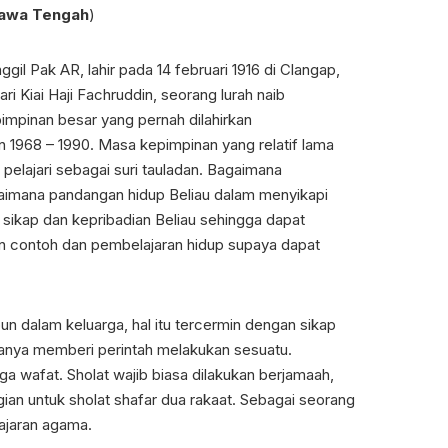
Jawa Tengah
)
il Pak AR, lahir pada 14 februari 1916 di Clangap,
i Kiai Haji Fachruddin, seorang lurah naib
impinan besar yang pernah dilahirkan
1968 – 1990. Masa kepimpinan yang relatif lama
pelajari sebagai suri tauladan. Bagaimana
aimana pandangan hidup Beliau dalam menyikapi
sikap dan kepribadian Beliau sehingga dapat
an contoh dan pembelajaran hidup supaya dapat
dalam keluarga, hal itu tercermin dengan sikap
anya memberi perintah melakukan sesuatu.
ga wafat. Sholat wajib biasa dilakukan berjamaah,
ian untuk sholat shafar dua rakaat. Sebagai seorang
ajaran agama.