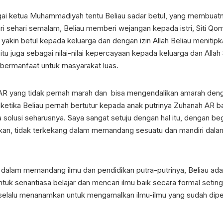
i ketua Muhammadiyah tentu Beliau sadar betul, yang membuatny
ri sehari semalam, Beliau memberi wejangan kepada istri, Siti Q
iau yakin betul kepada keluarga dan dengan izin Allah Beliau men
a itu juga sebagai nilai-nilai kepercayaan kepada keluarga dan Al
 bermanfaat untuk masyarakat luas.
 AR yang tidak pernah marah dan bisa mengendalikan amarah den
 ketika Beliau pernah bertutur kepada anak putrinya Zuhanah AR b
solusi seharusnya. Saya sangat setuju dengan hal itu, dengan be
kan, tidak terkekang dalam memandang sesuatu dan mandiri dalam b
 dalam memandang ilmu dan pendidikan putra-putrinya, Beliau ada
uk senantiasa belajar dan mencari ilmu baik secara formal seting
selalu menanamkan untuk mengamalkan ilmu-ilmu yang sudah dipe